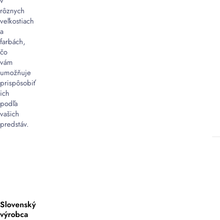
v
dávkovača
rôznych
alebo
veľkostiach
štetca,
a
čo
farbách,
môže
čo
zjednodušiť
vám
proces
umožňuje
balenia.
prispôsobiť
ich
Nižšia
podľa
hladina
vašich
hluku
predstáv.
pri
aplikácii:
Vodou
aktivovateľná
páska
obvykle
nevyžaduje
nadmerný
Slovenský
hluk
výrobca