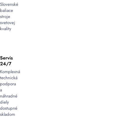
pri
Slovenské
aplikácii,
baliace
na
stroje
rozdiel
svetovej
od
kvality
niektorých
iných
typov
pások,
Servis
čo
24/7
môže
Komplexná
prispieť
technická
k
podpora
tichšiemu
a
prostrediu
náhradné
pri
diely
balení
.
dostupné
skladom
Vhodná
na
použitie