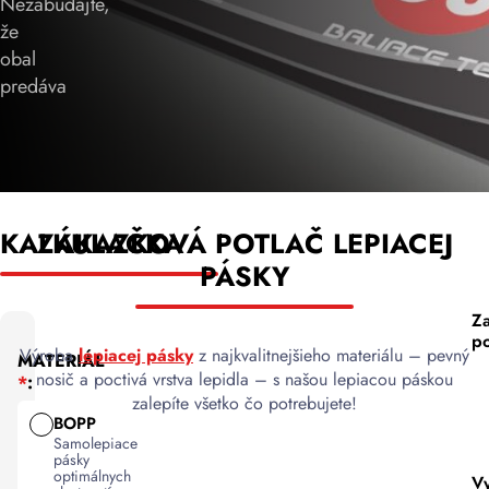
Nezabúdajte,
že
obal
predáva
KALKULAČKA
ZÁKAZKOVÁ POTLAČ LEPIACEJ
PÁSKY
Za
p
Výroba
lepiacej pásky
z najkvalitnejšieho materiálu – pevný
MATERIÁL
nosič a poctivá vrstva lepidla – s našou lepiacou páskou
:
zalepíte všetko čo potrebujete!
BOPP
Samolepiace
pásky
optimálnych
V