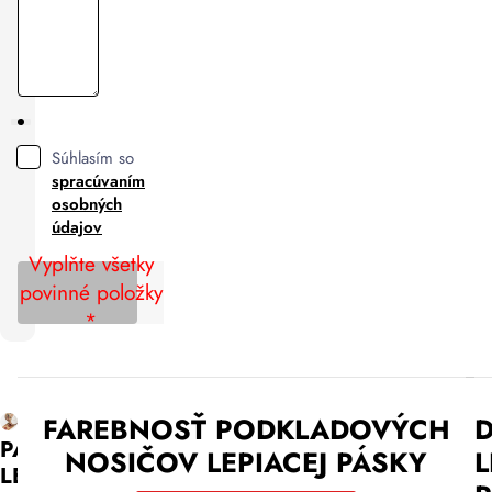
Súhlasím so
spracúvaním
osobných
údajov
Vyplňte všetky
ODOSLAŤ
povinné položky
DOPYT
*
VODOU
FAREBNOSŤ PODKLADOVÝCH
PAPIEROVÁ
AKTIVOVATEĽNÁ
NOSIČOV LEPIACEJ PÁSKY
L
LEPIACA
EKOLOGICKÁ