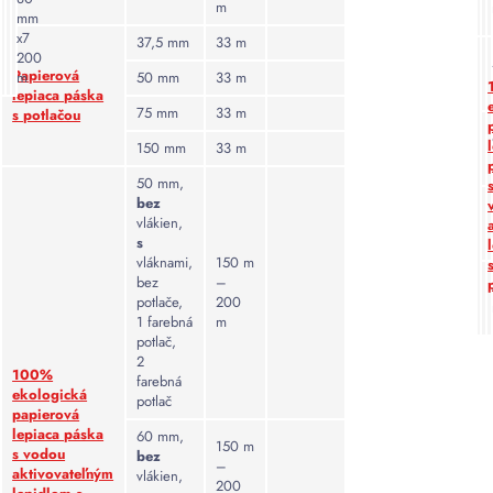
ľahké
m
farebné
mm
uzavretie
x
7
a
37,5 mm
33 m
nepravidelných
200
dizajnové
Papierová
m
50 mm
33 m
alebo
prvky,
lepiaca páska
nerovných
75 mm
33 m
ktoré
s potlačou
povrchov
zlepšujú
150 mm
33 m
bez
vizuálnu
poškodenia
50 mm,
prezentáciu
obsahu
bez
balíka
vlákien,
balíka.
a
s
môžu
vláknami,
150 m
Vysoká
bez
–
pritiahnuť
úroveň
potlače,
200
pozornosť
súkromia:
1 farebná
m
zákazníkov.
Páska
potlač,
2
s
100%
farebná
potlačou
ekologická
potlač
môže
papierová
lepiaca páska
obsahovať
60 mm,
150 m
s vodou
bez
text
–
aktivovateľným
vlákien,
alebo
200