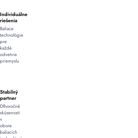
v
automatizovaných
Individuálne
systémoch:
riešenia
Mnohé
Baliace
systémy
technológie
balenia
pre
môžu
každé
byť
odvetvie
prispôsobené
priemyslu
na
použitie
vodou
aktivovateľných
Stabilný
pások,
partner
čo
Dlhoročné
zvyšuje
skúsenosti
efektivitu
v
v
obore
automatizovaných
baliacich
prostrediach.