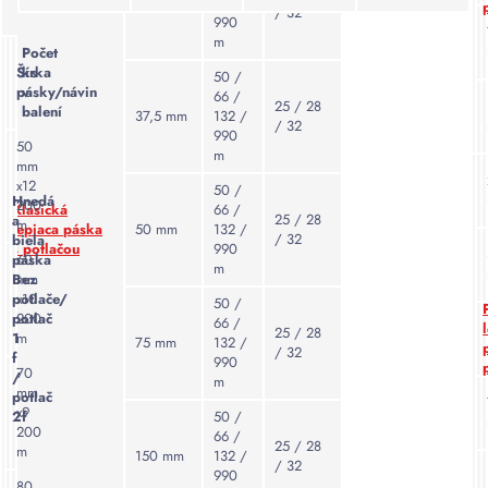
25 mm
132 /
perom
/ 32
alebo
990
alebo
m
rozpúšťadiel,
Počet
fixkou,
čo
Šírka
ks
50 /
čo
pásky/návin
v
znižuje
66 /
je
25 / 28
balení
37,5 mm
132 /
vystavenie
/ 32
užitočné
990
potenciálne
50
pri
m
škodlivým
mm
pridávaní
x
12
látkam.
50 /
poznámok
Hnedá
200
Klasická
66 /
25 / 28
a
alebo
m
lepiaca páska
50 mm
132 /
Mäkkosť
/ 32
biela
označení
s potlačou
990
a
páska
60
m
priamo
flexibilita:
Bez
mm
na
potlače/
x
10
Páska
50 /
potlač
200
páske.
66 /
je
25 / 28
1
m
75 mm
132 /
často
/ 32
f
Zlepšenie
990
70
flexibilná
/
m
vizuálnej
mm
potlač
a
prezentácie:
x
9
2f
50 /
prispôsobivá,
200
Potlač
66 /
25 / 28
čo
m
150 mm
132 /
môže
/ 32
umožňuje
990
obsahovať
80