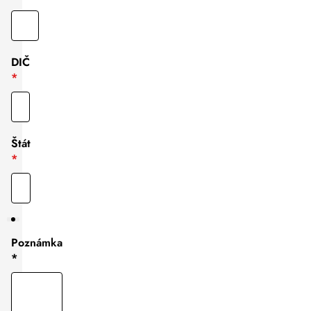
DIČ
Štát
Poznámka
*