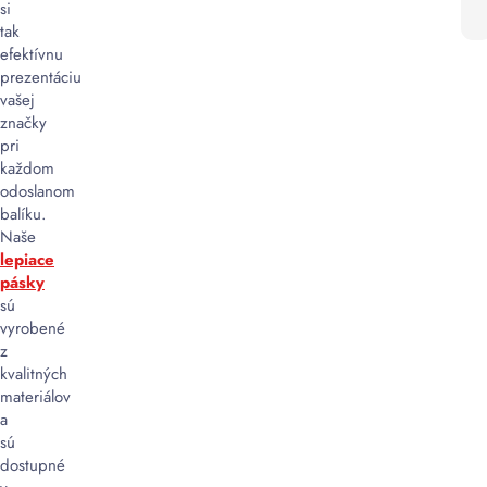
si
+
znižuje
tak
možnosť
efektívnu
zneužitia
prezentáciu
alebo
vašej
krádeže.
značky
pri
Jednoduchá
každom
aplikácia:
odoslanom
Použitie
balíku.
vodou
Naše
aktivovateľnej
lepiace
pásky
pásky
je
sú
jednoduché,
vyrobené
často
z
s
kvalitných
priamym
materiálov
aplikovaním
a
vody
sú
z
dostupné