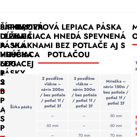
čo
ap
je
ob
môže
o
výhodné
ma
byť
ex
pri
a
výhodou
U
preprave
ŠÍRKA,
PAPIEROVÁ
PAPIEROVÁ LEPIACA PÁSKA
z
pri
ži
v
p
DĹŽKA
LEPIACA
VLHČIACA HNEDÁ SPEVNENÁ
balení
po
náročných
z
elektroniky
na
A
PÁSKA
VLÁKNAMI BEZ POTLAČE AJ S
klimatických
o
alebo
sl
podmienkach.
HRÚBKA
VLHČIACA
POTLAČOU
iných
a
citlivých
ox
LEPIACEJ
60G
Znížená
zariadení.
potreba
PÁSKY
+
chemických
2 pozdĺžne
3 pozdĺžne
Lepšia
S POTLAČOU
23G
Mriežka –
aditív:
vlákna –
vlákna –
písateľnosť:
návin 150m /
BEZ
Vodou
návin 200m
návin 200m
bez potlače /
Na
/ bez potlače
/ bez potlače
aktivovateľná
POTLAČE
potlač 1f /
papierovú
/ potlač 1f /
/ potlač 1f /
páska
potlač 2f
pásku
potlač 2f
potlač 2f
Hrúbka
AJ
Šírka pásky
Šírka
zvyčajne
Typ pásky
Návin
nosiča
je
pásky
–
–
50 mm
S
nevyžaduje
(mikrón)
možné
prítomnosť
POTLAČOU
60 mm
–
60 mm
ľahko
50 /
chemických
66 /
písať
25 / 28
–
70 mm
70 mm
prísad