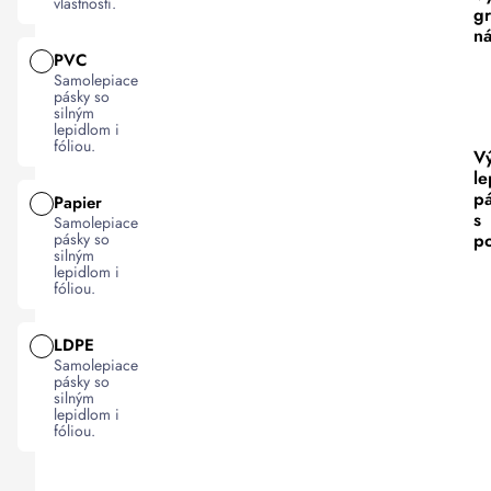
vlastností.
gr
n
PVC
Samolepiace
pásky so
silným
lepidlom i
fóliou.
V
le
p
Papier
s
Samolepiace
po
pásky so
silným
lepidlom i
fóliou.
LDPE
Samolepiace
pásky so
silným
lepidlom i
fóliou.