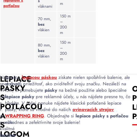
lepidlom s
s
m
dizajn,
potlačou
vláknami
ktorý
150 m
poskytuje
70 mm,
–
bez
ochranu
200
vlákien
súkromia
m
a
150 m
citlivých
80 mm,
–
bez
informácií
200
vlákien
na
m
balíkoch,
čím
LEPIACE
Naša
S našou
lepiacou páskou
získate nielen spoľahlivé balenie, ale
sa
spoločnosť
aj skvelú príležitosť, ako zviditeľniť svoju značku. Nezáleží na
zabezpečuje,
PÁSKY
O
W
tom, či potrebujete
pásky
na bežné použitie alebo špeciálne
že
S
rent,
lepiace pásky
pre reklamné účely, u nás nájdete presne to, čo
sú
s.
hľadáte. V našej ponuke nájdete klasické potlačené lepiace
POTLAČOU
L
tieto
r.
pásky, ktoré sú vhodné do našich
ovinovacích strojov
informácie
A
o.
WRAPPING RING
. Objednajte si
lepiace pásky s potlačou
jasne
ponúka
ešte dnes a zefektívnite svoje balenie!
S
viditeľné
kvalitné
LOGOM
pre
lepiace