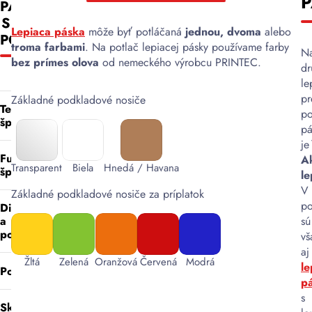
PÁSKA
PAPIEROVÁ
S
LEPIACA
Lepiaca páska
môže byť potláčaná
jednou, dvoma
alebo
POTLAČOU
PÁSKA
troma farbami
. Na potlač lepiacej pásky používame farby
Na
S
bez prímes olova
od nemeckého výrobcu PRINTEC.
d
POTLAČOU
le
pr
Základné podkladové nosiče
Technická
po
špecifikácia
pá
Technická
je
špecifikácia
Funkčné
A
Transparent
Biela
Hnedá / Havana
Technická
špecifikácie
le
špecifikácia
V
Funkčné
Základné podkladové nosiče za príplatok
Materiál
Materiál
p
špecifikácie
Dizajn
nosiča:
nosiča
:
Primárne
sú
a
Kraftový
Kraftový
použitie:
potlač
vš
Dizajn
papier
papier
Balenie
aj
Primárne
a
a zabezpečenie
Žltá
Zelená
Oranžová
Červená
Modrá
Lepidlo:
Lepidlo
:
le
použitie
:
potlač
Použitie
balíkov
Solventové
Vodou
Ekologické
Typ
p
lepidlo
aktivovateľné
Sekundárne
balenie
tlače
:
s
Použitie
Skladovanie
škrobové
použitie
:
a
Vrchná