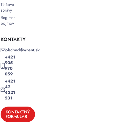
Tlačové
správy
Register
pojmov
KONTAKTY
obchod@wrent.sk
+421
905
970
059
+421
42
4321
231
KONTAKTNÝ
FORMULÁR