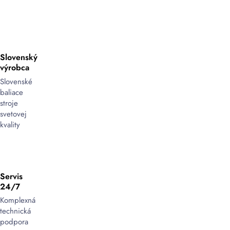
Horizontálne
ovinovacie
stroje
sú
nevyhnutným
Slovenský
riešením
výrobca
pre
efektívne
Slovenské
balenie
baliace
do
stroje
stretch
svetovej
fólie
,
kvality
najmä
pri
produktoch
s
Servis
väčšou
24/7
dĺžkou,
ako
Komplexná
sú
technická
rúry,
podpora