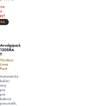
na
a
pyt
AIL
Avvolgipack
120SRA
T
Výrobca:
Linea
Pack
Automatický
baliaci
stroj
pre
pre
balenie
pneumatík,