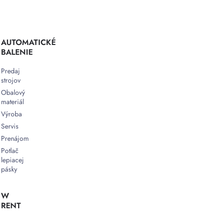
či
dopravníkovými
systémami
umožňujú
horizontálne
AUTOMATICKÉ
ovinovacie
BALENIE
stroje
Predaj
efektívne
strojov
a
spoľahlivé
Obalový
materiál
balenie
,
ktoré
Výroba
minimalizuje
Servis
poškodenie
Prenájom
produktov
Potlač
pri
lepiacej
preprave.
pásky
W
RENT