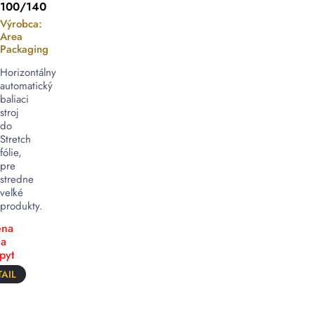
100/140
Výrobca:
Area
Packaging
Horizontálny
automatický
baliaci
stroj
do
Stretch
fólie,
pre
stredne
veľké
produkty.
na
a
pyt
AIL