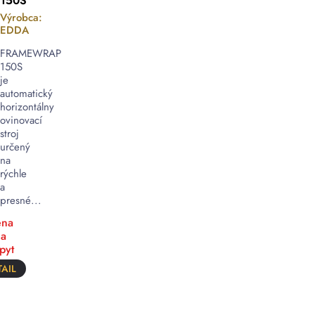
150S
Výrobca:
EDDA
FRAMEWRAP
150S
je
automatický
horizontálny
ovinovací
stroj
určený
na
rýchle
a
presné...
na
a
pyt
AIL