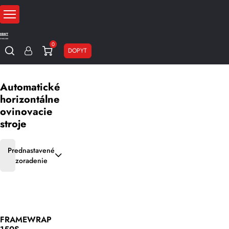
0
DOPYT
Domov
Baliace stroje
Horizontálne baliace stroje
Automatické horizont
Automatické
horizontálne
ovinovacie
stroje
Prednastavené
zoradenie
FRAMEWRAP