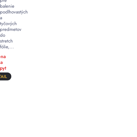
pre
balenie
podlhovastých
a
tyčových
predmetov
do
stretch
fólie,...
na
a
pyt
AIL
Baliace
stroje
od
ČÍTAJ
Wrent
VIAC