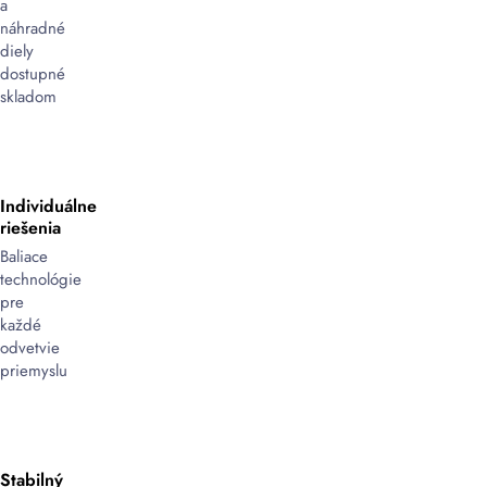
dosky,
a
profily
náhradné
alebo
diely
nábytok.
dostupné
Tieto
skladom
stroje
zabezpečujú
stabilitu,
ochranu
Individuálne
pred
riešenia
prachom,
vlhkosťou
Baliace
a
technológie
mechanickým
pre
poškodením
,
každé
čím
odvetvie
zvyšujú
priemyslu
bezpečnosť
pri
preprave
a
Stabilný
skladovaní.