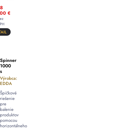
8
,00
€
ez
PH
AIL
Spinner
1000
s
Výrobca:
EDDA
Špičkové
riešenie
pre
balenie
produktov
pomocou
horizontálneho