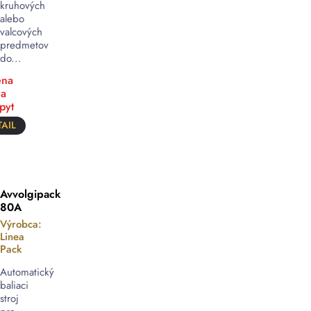
kruhových
alebo
valcových
predmetov
do...
na
a
pyt
AIL
Avvolgipack
80A
Výrobca:
Linea
Pack
Automatický
baliaci
stroj