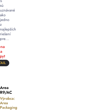
S
sú
uznávané
ako
jedno
z
najlepších
riešení
pre...
na
a
pyt
AIL
Area
R9/AC
Výrobca:
Area
Packaging