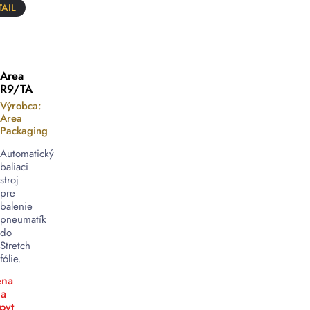
AIL
Area
R9/TA
Výrobca:
Area
Packaging
Automatický
baliaci
stroj
pre
balenie
pneumatík
do
Stretch
fólie.
na
a
pyt