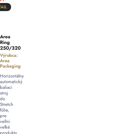
AIL
Area
Ring
250/320
Výrobca:
Area
Packaging
Horizontálny
automatický
baliaci
stroj
do
Stretch
fólie,
pre
veľmi
veľké
produkty.