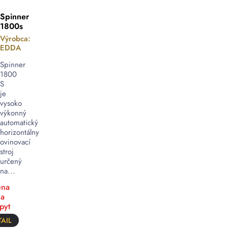
Spinner
1800s
Výrobca:
EDDA
Spinner
1800
S
je
vysoko
výkonný
automatický
horizontálny
ovinovací
stroj
určený
na...
na
a
pyt
AIL