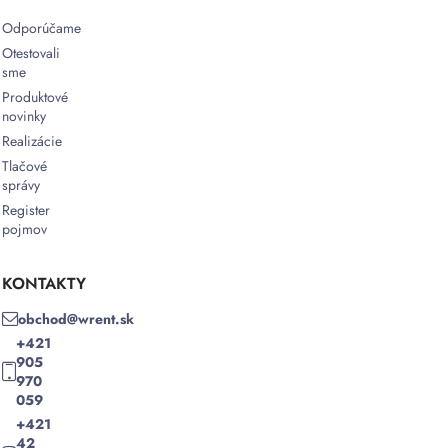
potreby
Odporúčame
ďalších
prispôsobení
Otestovali
Zníženie
sme
pracovných
Produktové
nákladov
novinky
–
Realizácie
Plne
Tlačové
automatizovaný
správy
proces
Register
umožňuje
pojmov
znížiť
náklady
na
KONTAKTY
prácu
obchod@wrent.sk
a
+421
zefektívniť
905
prevádzku
970
Vysoká
059
ochrana
+421
produktov
42