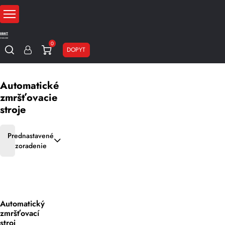
0
DOPYT
Domov
Baliace stroje
Zmršťovacie stroje
Automatické zmršťovacie str
Automatické
zmršťovacie
stroje
Prednastavené
zoradenie
Automatický
zmršťovací
stroj