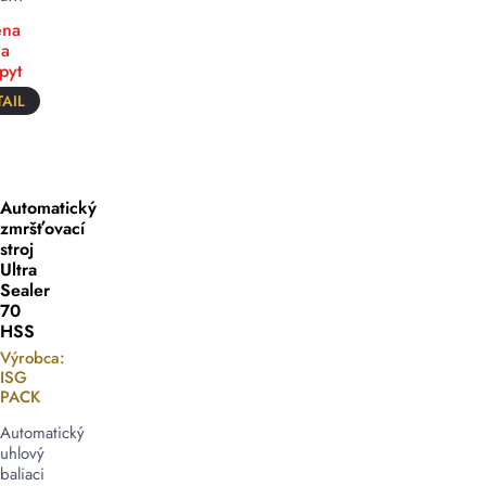
na
a
pyt
AIL
Automatický
zmršťovací
stroj
Ultra
Sealer
70
HSS
Výrobca:
ISG
PACK
Automatický
uhlový
baliaci