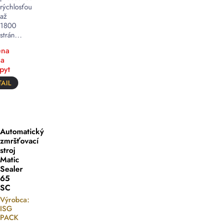
rýchlosťou
až
1800
strán...
na
a
pyt
AIL
Automatický
zmršťovací
stroj
Matic
Sealer
65
SC
Výrobca:
ISG
PACK