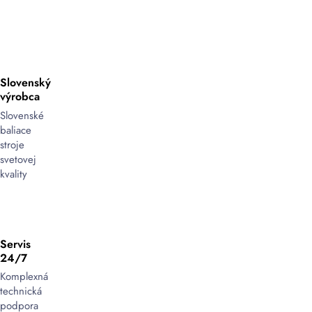
a
efektívne
riešenie
pre
veľké
Slovenský
objemy
výrobca
balenia
Slovenské
baliace
Automatické
stroje
zmršťovacie
svetovej
stroje
kvality
sú
navrhnuté
pre
veľkoobjemové
balenie
,
Servis
kde
24/7
je
Komplexná
potrebná
technická
vysoká
podpora
rýchlosť,