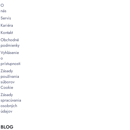
prispôsobí
O
tvaru
nás
produktu,
Servis
čo
Kariéra
znamená
Kontakt
efektívnejšie
Obchodné
využitie
podmienky
materiálu
Vyhlásenie
Flexibilita
o
pre
prístupnosti
rôzne
Zásady
produkty
používania
–
súborov
Možnosť
Cookie
balenia
Zásady
produktov
spracúvania
rôznych
osobných
veľkostí
údajov
a
tvarov
bez
BLOG