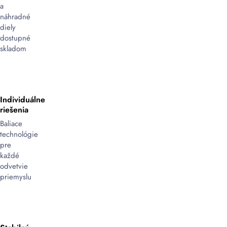
a
presnosť
náhradné
a
diely
efektivita.
dostupné
Tieto
skladom
stroje
používajú
zmršťovaciu
fóliu
,
ktorá
Individuálne
sa
riešenia
pri
Baliace
zahriatí
technológie
perfektne
pre
obopne
každé
okolo
odvetvie
produktov,
priemyslu
čím
zabezpečí
ich
optimálnu
ochranu