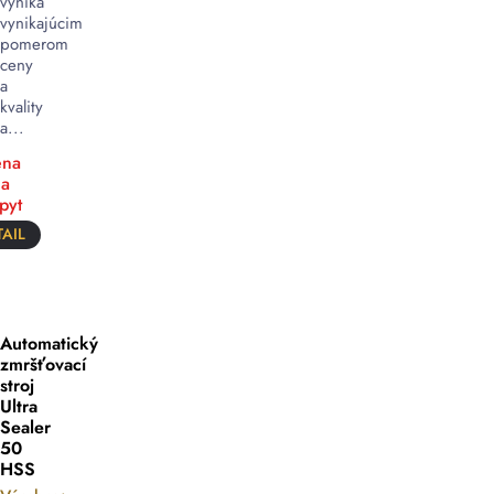
vyniká
vynikajúcim
pomerom
ceny
a
kvality
a...
na
a
pyt
AIL
Automatický
zmršťovací
stroj
Ultra
Sealer
50
HSS