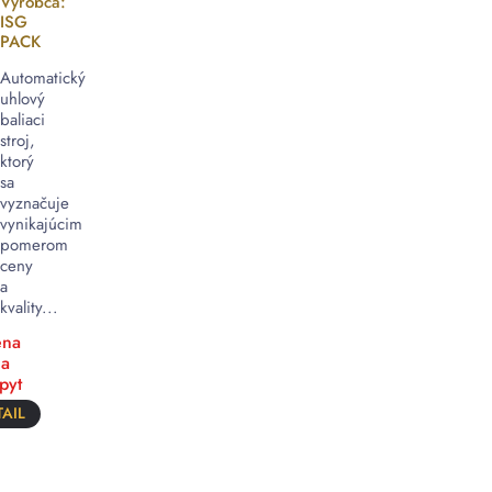
Výrobca:
ISG
PACK
Automatický
uhlový
baliaci
stroj,
ktorý
sa
vyznačuje
vynikajúcim
pomerom
ceny
a
kvality...
na
a
pyt
AIL