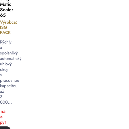
Matic
Sealer
65
Výrobca:
ISG
PACK
Rýchly
a
spoľahlivý
automatický
uhlový
stroj
s
pracovnou
kapacitou
až
3
000...
na
a
pyt