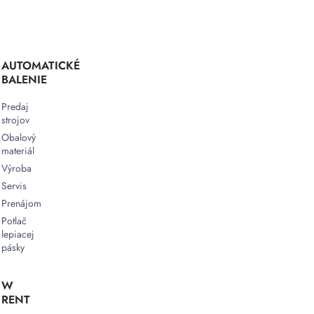
–
Zmršťovacia
fólia
sa
rovnomerne
AUTOMATICKÉ
natiahne
BALENIE
okolo
produktu,
Predaj
čím
strojov
poskytuje
Obalový
vysokú
materiál
úroveň
Výroba
ochrany
Servis
a
Prenájom
estetiky
Potlač
Úspora
lepiacej
materiálu
pásky
–
Zmršťovacia
fólia
W
sa
RENT
dokonale