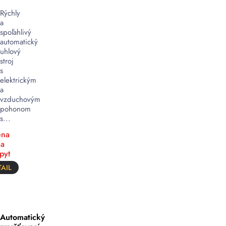
Rýchly
a
spoľahlivý
automatický
uhlový
stroj
s
elektrickým
a
vzduchovým
pohonom
s...
na
a
pyt
AIL
Automatický