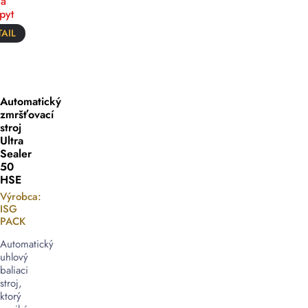
a
pyt
AIL
Automatický
zmršťovací
stroj
Ultra
Sealer
50
HSE
Výrobca:
ISG
PACK
Automatický
uhlový
baliaci
stroj,
ktorý