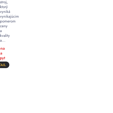
stroj,
ktorý
vyniká
vynikajúcim
pomerom
ceny
a
kvality
a...
na
a
pyt
AIL
Automatické
zmršťovacie
stroje
–
ČÍTAJ
VIAC
rýchle