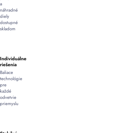
presunu
a
medzi
náhradné
pracoviskami.
diely
Tieto
dostupné
profesionálne
skladom
vákuovačky
kombinujú
vysoký
výkon
Individuálne
priemyselných
riešenia
modelov
s
Baliace
mobilitou,
technológie
čím
pre
umožňujú
každé
flexibilné
odvetvie
použitie
priemyslu
v
rôznych
odvetviach,
ako