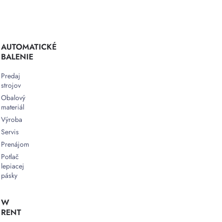
nastavenie
parametrov
Vozíkové
vákuovačky
AUTOMATICKÉ
BALENIE
sú
skvelou
Predaj
voľbou
strojov
pre
Obalový
podniky,
materiál
ktoré
vyžadujú
Výroba
výkonné,
Servis
ale
Prenájom
zároveň
Potlač
flexibilné
lepiacej
riešenie
pásky
pre
vákuové
W
balenie.
RENT
Vďaka