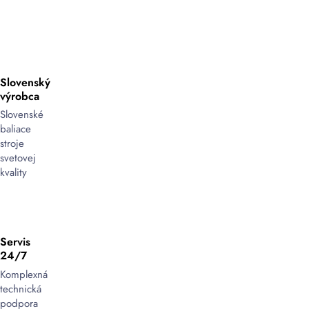
výkonné
riešenie
pre
flexibilné
balenie
Slovenský
výrobca
Vozíkové
vákuovačky
Slovenské
sú
baliace
ideálne
stroje
pre
svetovej
prevádzky,
kvality
ktoré
potrebujú
spoľahlivé
a
Servis
efektívne
24/7
balenie
s
Komplexná
možnosťou
technická
ľahkého
podpora