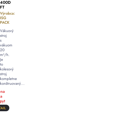
400D
FT
Výrobca:
ISG
PACK
Vákuový
stroj
s
vákuom
20
m³/h.
Je
to
kolesový
stroj
kompletne
konštruovaný...
na
a
pyt
AIL