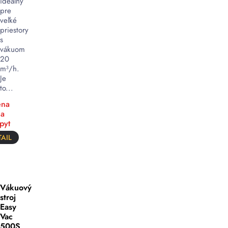
ideálny
pre
veľké
priestory
s
vákuom
20
m³/h.
Je
to...
na
a
pyt
AIL
Vákuový
stroj
Easy
Vac
500S