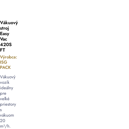
Vákuový
stroj
Easy
Vac
420S
FT
Výrobca:
ISG
PACK
Vákuový
vozík
ideálny
pre
veľké
priestory
s
vákuom
20
m³/h.