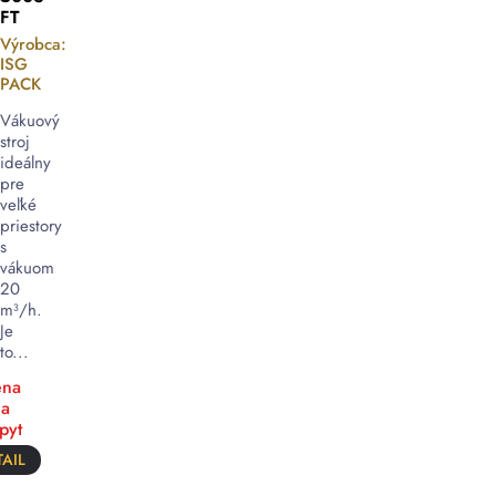
FT
Výrobca:
ISG
PACK
Vákuový
stroj
ideálny
pre
veľké
priestory
s
vákuom
20
m³/h.
Je
to...
na
a
pyt
AIL