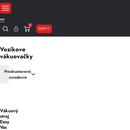
0
DOPYT
Domov
Baliace stroje
Vákuovacie stroje
Vozíkove vákuovačky
Vozíkove
vákuovačky
Prednastavené
zoradenie
Vákuový
stroj
Easy
Vac