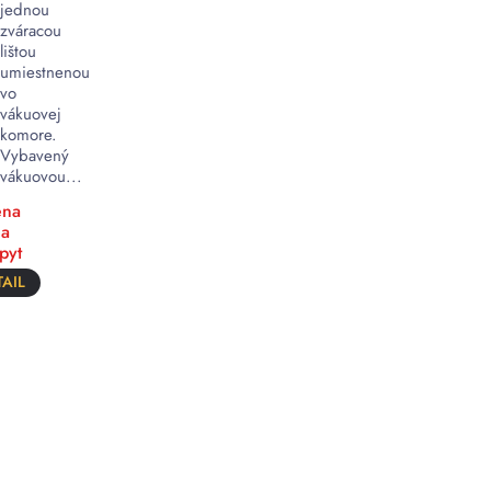
jednou
zváracou
lištou
umiestnenou
vo
vákuovej
komore.
Vybavený
vákuovou...
na
a
pyt
AIL
Vozíkové
vákuovačky
–
Mobilné
ČÍTAJ
VIAC
a