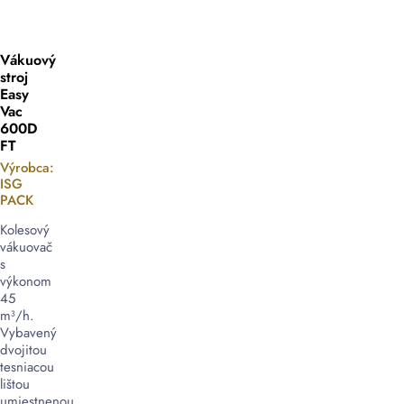
Vákuový
stroj
Easy
Vac
600D
FT
Výrobca:
ISG
PACK
Kolesový
vákuovač
s
výkonom
45
m³/h.
Vybavený
dvojitou
tesniacou
lištou
umiestnenou