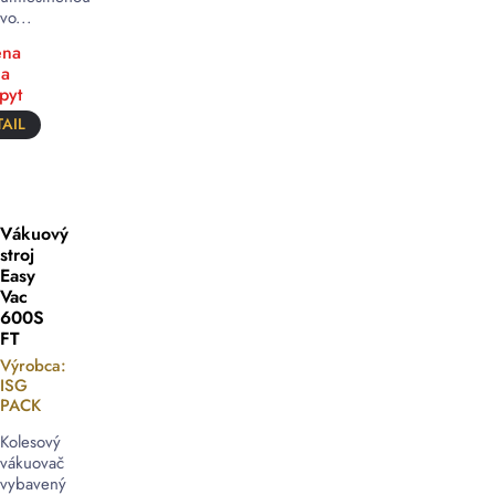
vo...
na
a
pyt
AIL
Vákuový
stroj
Easy
Vac
600S
FT
Výrobca:
ISG
PACK
Kolesový
vákuovač
vybavený