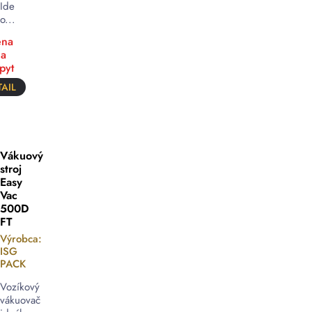
Ide
o...
na
a
pyt
AIL
Vákuový
stroj
Easy
Vac
500D
FT
Výrobca:
ISG
PACK
Vozíkový
vákuovač