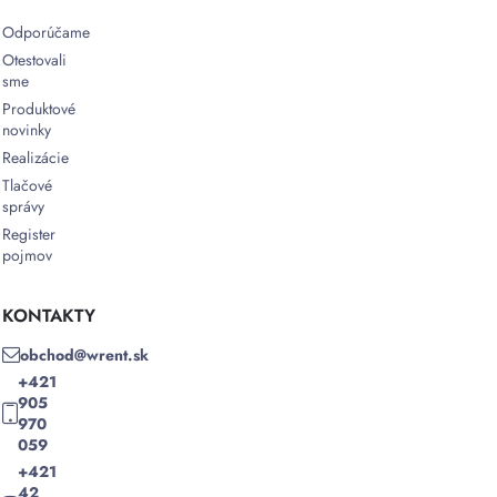
zefektívnite
Odporúčame
svoje
Otestovali
procesy
sme
ešte
Produktové
dnes.
novinky
Realizácie
Tlačové
správy
Register
pojmov
KONTAKTY
obchod@wrent.sk
+421
905
970
059
+421
42