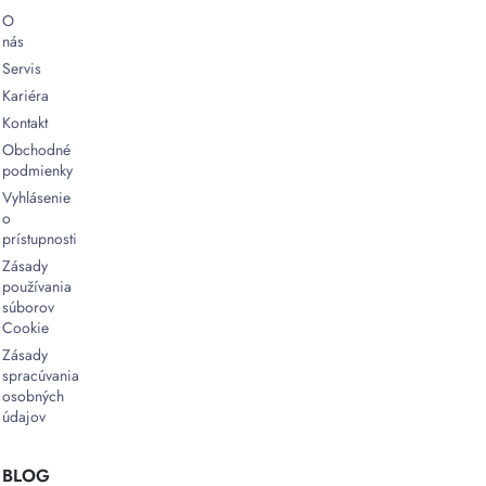
svojej
O
mobilite
nás
a
Servis
robustnosti
ponúkajú
Kariéra
efektívne
Kontakt
a
Obchodné
pohodlné
podmienky
balenie
Vyhlásenie
priamo
o
na
prístupnosti
mieste,
Zásady
kde
používania
je
súborov
to
Cookie
potrebné.
Zásady
Vyberte
spracúvania
si
osobných
spoľahlivú
údajov
vozíkovú
vákuovačku
BLOG
a