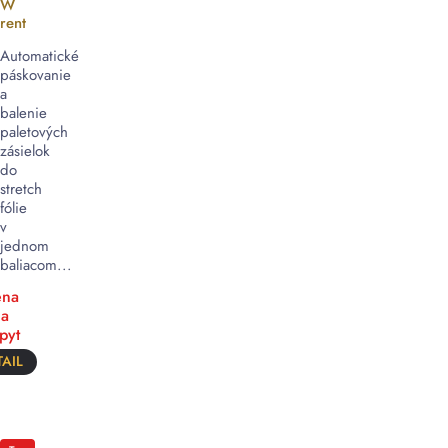
W
rent
Automatické
páskovanie
a
balenie
paletových
zásielok
do
stretch
fólie
v
jednom
baliacom...
na
a
pyt
AIL