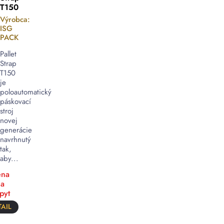
T150
Výrobca:
ISG
PACK
Pallet
Strap
T150
je
poloautomatický
páskovací
stroj
novej
generácie
navrhnutý
tak,
aby...
na
a
pyt
AIL