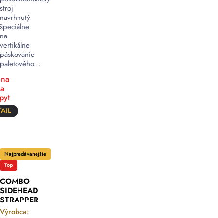
stroj
navrhnutý
špeciálne
na
vertikálne
páskovanie
paletového...
na
a
pyt
AIL
Najpredávanejšie
Top
COMBO
SIDEHEAD
STRAPPER
Výrobca: