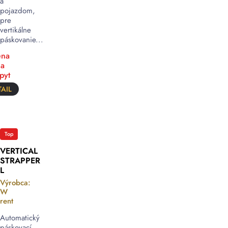
a
pojazdom,
pre
vertikálne
páskovanie...
na
a
pyt
AIL
Top
VERTICAL
STRAPPER
L
Výrobca:
W
rent
Automatický
páskovací