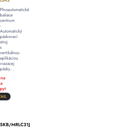
OMS
Plnoautomatické
baliace
centrum
-
Automatický
páskovací
stroj
s
vertikálnou
aplikáciou
viazacej
pásky...
na
a
pyt
AIL
SKB/MRLC31J