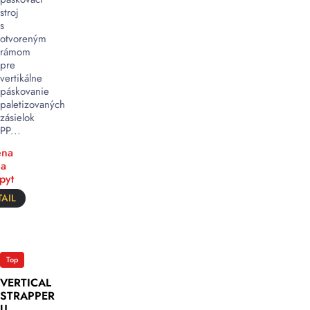
stroj
s
otvoreným
rámom
pre
vertikálne
páskovanie
paletizovaných
zásielok
PP...
na
a
pyt
AIL
Top
VERTICAL
STRAPPER
U