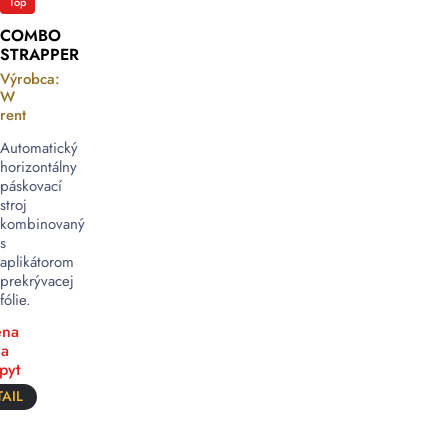
Top
COMBO
STRAPPER
Výrobca:
W
rent
Automatický
horizontálny
páskovací
stroj
kombinovaný
s
aplikátorom
prekrývacej
fólie.
na
a
pyt
AIL