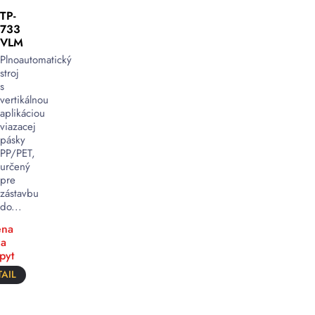
TP-
733
VLM
Plnoautomatický
stroj
s
vertikálnou
aplikáciou
viazacej
pásky
PP/PET,
určený
pre
zástavbu
do...
na
a
pyt
AIL