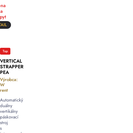
na
a
pyt
AIL
Top
VERTICAL
STRAPPER
PEA
Výrobca:
W
rent
Automatický
duálny
vertikálny
páskovací
stroj
s