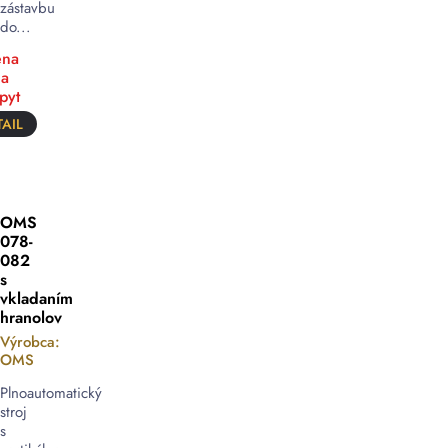
zástavbu
do...
na
a
pyt
AIL
OMS
078-
082
s
vkladaním
hranolov
Výrobca:
OMS
Plnoautomatický
stroj
s