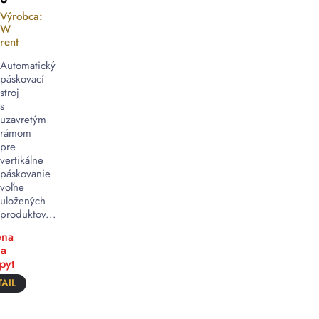
Výrobca:
W
rent
Automatický
páskovací
stroj
s
uzavretým
rámom
pre
vertikálne
páskovanie
voľne
uložených
produktov...
na
a
pyt
AIL