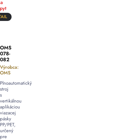
a
pyt
AIL
OMS
078-
082
Výrobca:
OMS
Plnoautomatický
stroj
s
vertikálnou
aplikáciou
viazacej
pásky
PP/PET,
určený
pre