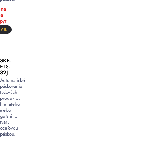
na
a
pyt
AIL
SKE-
FTS-
32J
Automatické
páskovanie
tyčových
produktov
hranatého
alebo
guľatého
tvaru
oceľovou
páskou.