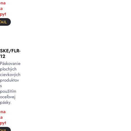
na
a
pyt
AIL
SKE/FLR-
12
Páskovanie
plochých
cievkových
produktov
s
použitím
oceľovej
pásky.
na
a
pyt
AIL