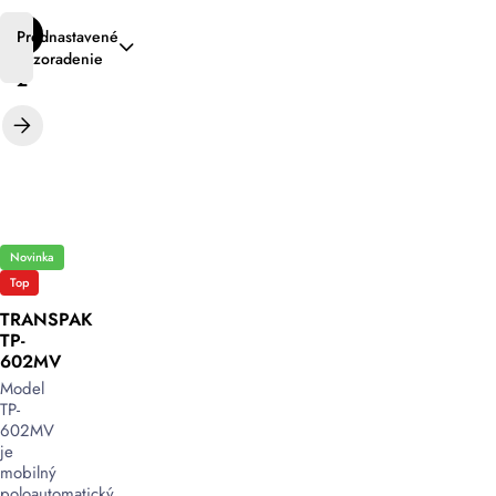
1
Prednastavené
zoradenie
2
Novinka
Top
TRANSPAK
TP-
602MV
Model
TP-
602MV
je
mobilný
poloautomatický