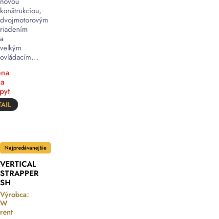
novou
konštrukciou,
dvojmotorovým
riadením
a
veľkým
ovládacím...
na
a
pyt
AIL
Najpredávanejšie
VERTICAL
STRAPPER
SH
Výrobca:
W
rent