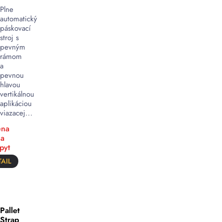
Plne
automatický
páskovací
stroj s
pevným
rámom
a
pevnou
hlavou
vertikálnou
aplikáciou
viazacej...
na
a
pyt
AIL
Pallet
Strap