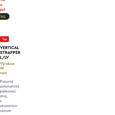
a
pyt
AIL
Top
VERTICAL
STRAPPER
L/LV
Výrobca:
W
rent
Posuvný
automatický
páskovací
stroj
s
otvoreným
rámom