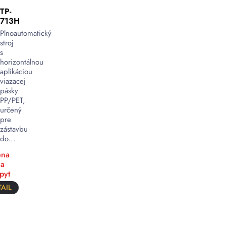
TP-
713H
Plnoautomatický
stroj
s
horizontálnou
aplikáciou
viazacej
pásky
PP/PET,
určený
pre
zástavbu
do...
na
a
pyt
AIL