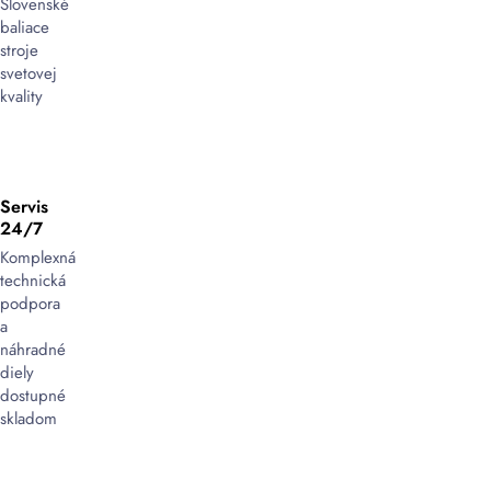
je
Slovenské
kľúčový
baliace
proces
stroje
v
svetovej
oblasti
kvality
logistiky,
skladovania
a
priemyselného
Servis
balenia,
24/7
ktorý
slúži
Komplexná
na
technická
zabezpečenie
podpora
tovaru
a
počas
náhradné
manipulácie
diely
a
dostupné
prepravy.
skladom
Pomocou
viazacích
pások