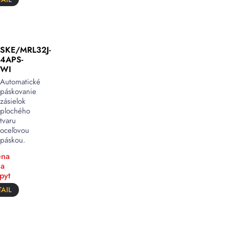
SKE/MRL32J-
4APS-
WI
Automatické
páskovanie
zásielok
plochého
tvaru
oceľovou
páskou.
na
a
pyt
AIL