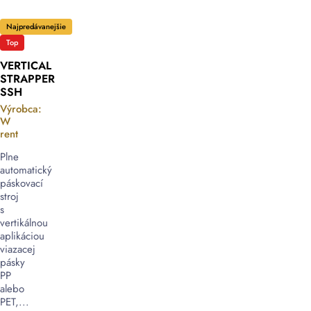
Najpredávanejšie
Top
VERTICAL
STRAPPER
SSH
Výrobca:
W
rent
Plne
automatický
páskovací
stroj
s
vertikálnou
aplikáciou
viazacej
pásky
PP
alebo
PET,...