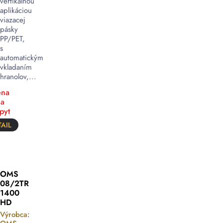
vertikálnou
aplikáciou
viazacej
pásky
PP/PET,
s
automatickým
vkladaním
hranolov,...
na
a
pyt
AIL
OMS
08/2TR
1400
HD
Výrobca: