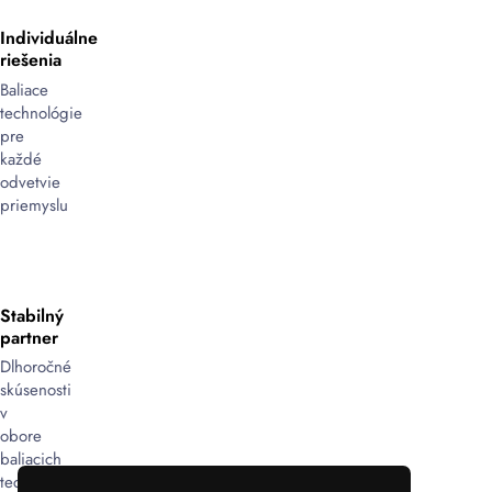
(najčastejšie
Individuálne
PP
riešenia
pásky
,
PET
Baliace
pásky
technológie
alebo
pre
o
ceľovej
každé
pásky
)
odvetvie
sa
priemyslu
náklad
spoľahlivo
fixuje
k
Stabilný
palete
partner
a
minimalizuje
Dlhoročné
sa
skúsenosti
riziko
v
jeho
obore
pohybu,
baliacich
prevrátenia
technológií