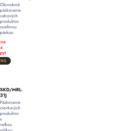
Obvodové
páskovanie
valcových
produktov
oceľovou
páskou.
na
a
pyt
AIL
SKD/MRL-
31J
Páskovanie
cievkových
produktov
s
veľkou
výškou