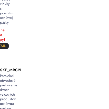
cievky
s
použitím
oceľovej
pásky.
na
a
pyt
AIL
SKE_MRC2L
Paralelné
obvodové
páskovanie
dvoch
valcových
produktov
oceľovou
páskou.