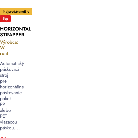
Najpredávanejšie
Top
HORIZONTAL
STRAPPER
Výrobca:
W
rent
Automatický
páskovací
stroj
pre
horizontálne
páskovanie
paliet
PP
alebo
PET
viazacou
páskou....
na