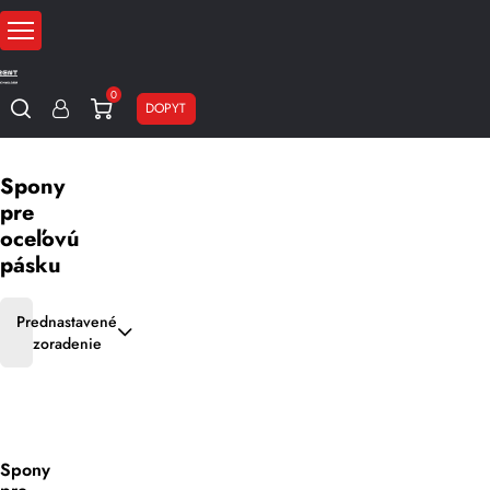
0
DOPYT
Domov
Obalové materiály
Spony
Spony pre oceľovú pásku
Spony
pre
oceľovú
pásku
Prednastavené
zoradenie
Spony