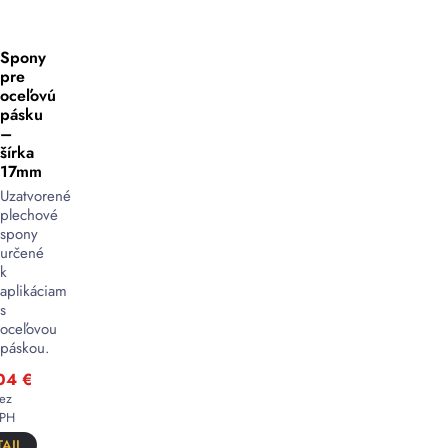
Spony
pre
oceľovú
pásku
–
šírka
17mm
Uzatvorené
plechové
spony
určené
k
aplikáciam
s
oceľovou
páskou.
,04
€
ez
PH
AIL