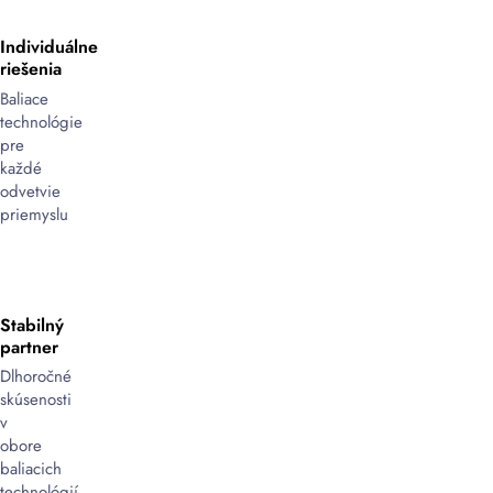
zaistili
maximálnu
Individuálne
stabilitu
riešenia
nákladu
Baliace
pri
technológie
transporte
pre
alebo
každé
skladovaní.
odvetvie
Ponúkame
priemyslu
oceľové
spony
v
rôznych
Stabilný
rozmeroch
partner
a
prevedeniach
Dlhoročné
–
skúsenosti
zubové,
v
uzatváracie
obore
alebo
baliacich
bez
technológií