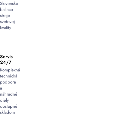
Slovenské
pevné
baliace
a
stroje
bezpečné
svetovej
spojenie
kvality
pásky
počas
páskovania
ťažkého
tovaru,
Servis
paliet
24/7
alebo
Komplexná
oceľových
technická
výrobkov.
podpora
Sú
a
navrhnuté
náhradné
tak,
diely
aby
dostupné
odolali
skladom
extrémnemu
napätiu
a