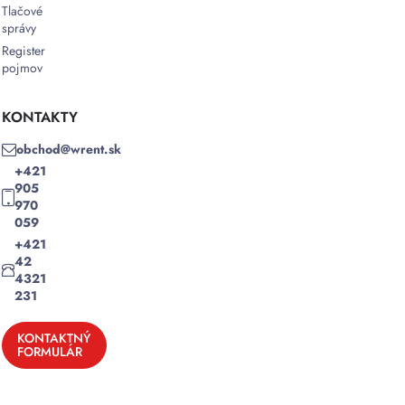
Tlačové
správy
Register
pojmov
KONTAKTY
obchod@wrent.sk
+421
905
970
059
+421
42
4321
231
KONTAKTNÝ
FORMULÁR