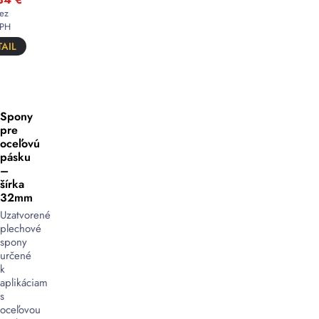
ez
PH
AIL
Spony
pre
oceľovú
pásku
–
šírka
32mm
Uzatvorené
plechové
spony
určené
k
aplikáciam
s
oceľovou