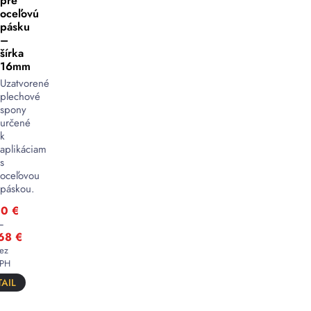
pre
oceľovú
pásku
–
šírka
16mm
Uzatvorené
plechové
spony
určené
k
aplikáciam
s
oceľovou
páskou.
00
€
–
,68
€
ez
PH
AIL