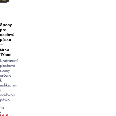
Spony
pre
oceľovú
pásku
–
šírka
19mm
Uzatvorené
plechové
spony
určené
k
aplikáciam
s
oceľovou
páskou.
na
d:
,84
€