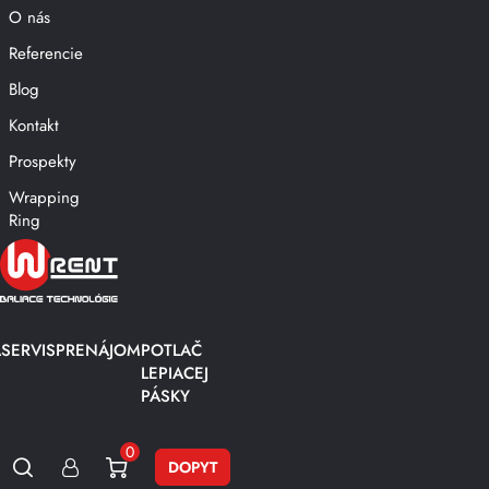
O nás
Referencie
Blog
Kontakt
Prospekty
Wrapping
Ring
A
SERVIS
PRENÁJOM
POTLAČ
LEPIACEJ
PÁSKY
0
DOPYT