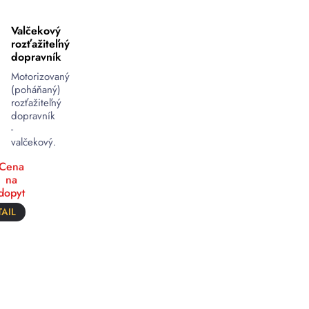
Valčekový
rozťažiteľný
dopravník
Motorizovaný
(poháňaný)
rozťažiteľný
dopravník
-
valčekový.
Cena
na
dopyt
AIL
Motorizované
valčekové
dopravníky