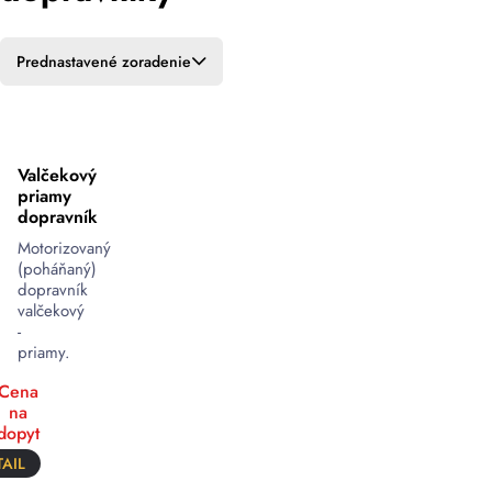
Prednastavené zoradenie
Valčekový
priamy
dopravník
Motorizovaný
(poháňaný)
dopravník
valčekový
-
priamy.
Cena
na
dopyt
AIL