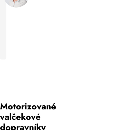
Máte
dotaz?
+421
905
970
059
obchod@wrent.sk
Domov
Dopravníkové
systémy
Motorizované
valčekové
dopravníky
Motorizované
valčekové
dopravníky