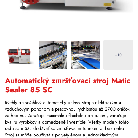
+10
Automatický zmršťovací stroj Matic
Sealer 85 SC
Rýchly a spoľahlivý automatický uhlový stroj s elektrickým a
vzduchovým pohonom a pracovnou rýchlosťou až 2700 otáčok
za hodinu. Zaručuje maximálnu flexibilitu pri balení, zaručuje
kvalitu výrobkov a obmedzené investície. Všetky modely tohto
radu sa môžu dodávať so zmršťovacím tunelom aj bez neho.
Stroj sa môže používať s polyetylénom a jednoskladovým