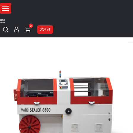
0
DOPYT
Domov
Baliace stroje
Zmršťovacie stroje
Automatické zmršťovac