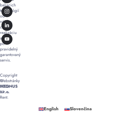
baliacich
technológií
od
návrhu,
cez
realizáciu
až
po
pravidelný
garantovaný
servis.
Copyright
©
Webstránky
2026
NEONUS
W
s.r.o.
Rent.
English
Slovenčina