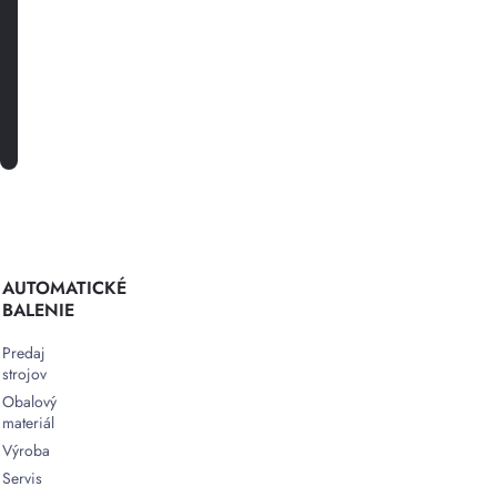
akciách.
PRIHLÁSTE SA K ODBERU
AUTOMATICKÉ
BALENIE
Predaj
strojov
Obalový
materiál
Výroba
Servis