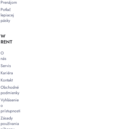
Prenájom
Potlač
lepiacej
pásky
W
RENT
O
nás
Servis
Kariéra
Kontakt
Obchodné
podmienky
Vyhlásenie
o
prístupnosti
Zásady
používania
súborov