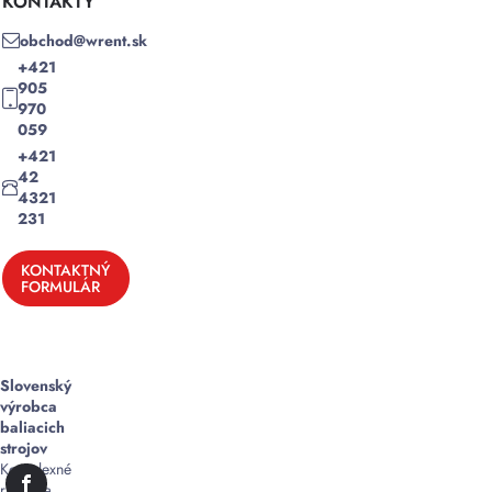
KONTAKTY
obchod@wrent.sk
+421
905
970
059
+421
42
4321
231
KONTAKTNÝ
FORMULÁR
Slovenský
výrobca
baliacich
strojov
Komplexné
riešenia