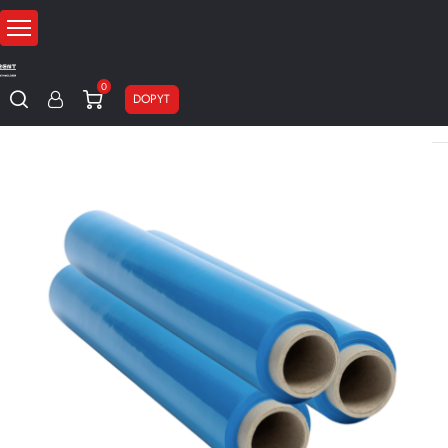
0
DOPYT
Domov
Obalové materiály
Fólie
Ručná stretch fólia