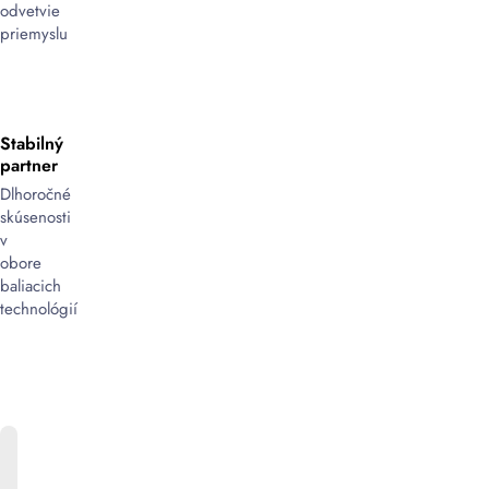
odvetvie
priemyslu
Stabilný
partner
Dlhoročné
skúsenosti
v
obore
baliacich
technológií
ONLINE
KATALÓG