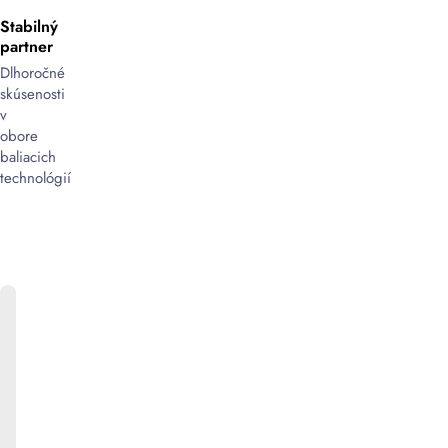
Stabilný
partner
Dlhoročné
skúsenosti
v
obore
baliacich
technológií
ONLINE
KATALÓG
Bližšie
informácie
k
produktom