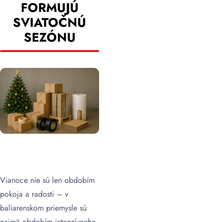
FORMUJÚ
SVIATOČNÚ
SEZÓNU
Vianoce nie sú len obdobím
pokoja a radosti – v
baliarenskom priemysle sú
najmä obdobím intenzívneho