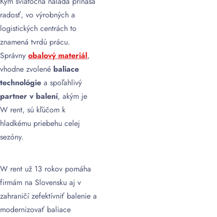
Kým sviatočná nálada prináša
radosť, vo výrobných a
logistických centrách to
znamená tvrdú prácu.
Správny
obalový materiál
,
vhodne zvolené
baliace
technológie
a spoľahlivý
partner v balení
, akým je
W rent, sú kľúčom k
hladkému priebehu celej
sezóny.
W rent už 13 rokov pomáha
firmám na Slovensku aj v
zahraničí zefektívniť balenie a
modernizovať baliace