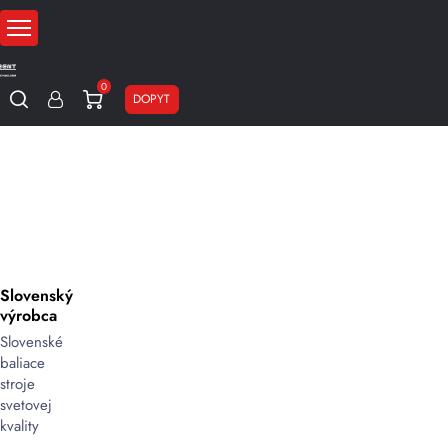
0
DOPYT
Slovenský
výrobca
Slovenské
baliace
stroje
svetovej
kvality