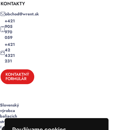
KONTAKTY
obchod@wrent.sk
+421
905
970
059
+421
42
4321
231
KONTAKTNÝ
FORMULÁR
Slovenský
výrobca
baliacich
strojov
Komplexné
Používame cookies