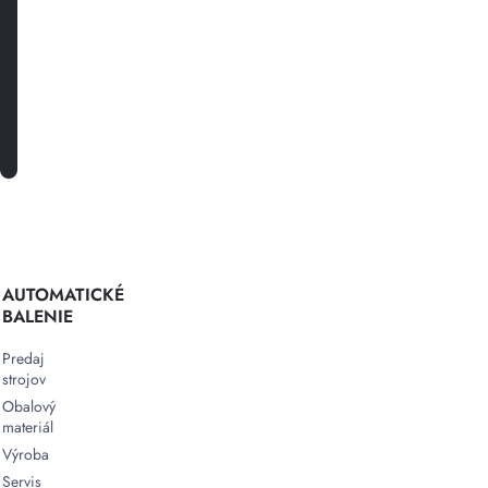
špeciálnych
akciách.
PRIHLÁSTE SA K ODBERU
AUTOMATICKÉ
BALENIE
Predaj
strojov
Obalový
materiál
Výroba
Servis