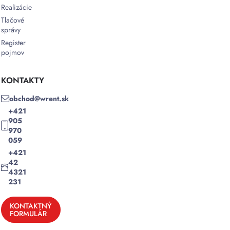
Realizácie
Tlačové
správy
Register
pojmov
KONTAKTY
obchod@wrent.sk
+421
905
970
059
+421
42
4321
231
KONTAKTNÝ
FORMULÁR