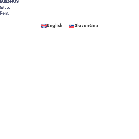
2026
NEONUS
W
s.r.o.
Rent.
English
Slovenčina