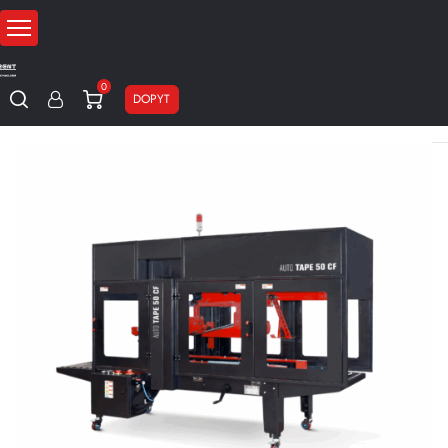
0
DOPYT
Domov
Zalepovanie
Automatické zalepovacie stroje