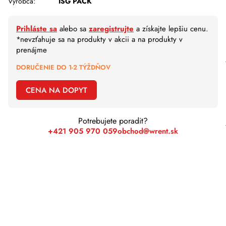
Výrobca:
ISG PACK
Prihláste sa
alebo sa
zaregistrujte
a získajte lepšiu cenu.
*nevzťahuje sa na produkty v akcii a na produkty v
prenájme
DORUČENIE DO 1-2 TÝŽDŇOV
CENA NA DOPYT
Potrebujete poradit?
+421 905 970 059
obchod@wrent.sk