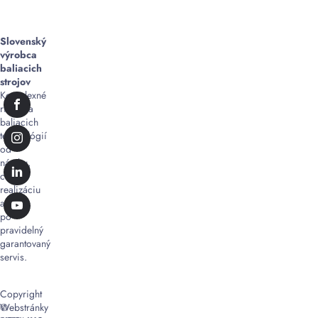
Slovenský
výrobca
baliacich
strojov
Komplexné
riešenia
baliacich
technológií
od
návrhu,
cez
realizáciu
až
po
pravidelný
garantovaný
servis.
Copyright
©
Webstránky