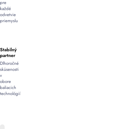
pre
každé
odvetvie
priemyslu
Stabilný
partner
Dlhoročné
skúsenosti
v
obore
baliacich
technológií