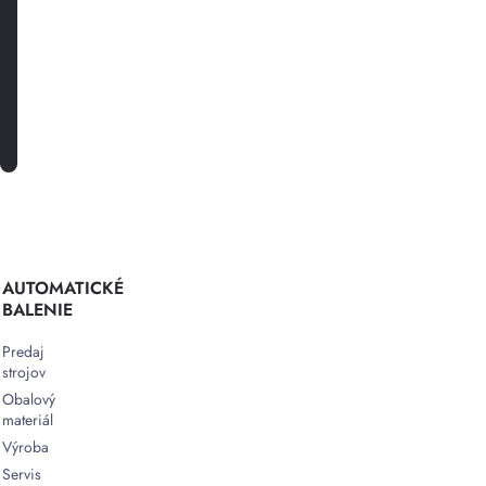
špeciálnych
akciách.
PRIHLÁSTE SA K ODBERU
AUTOMATICKÉ
BALENIE
Predaj
strojov
Obalový
materiál
Výroba
Servis