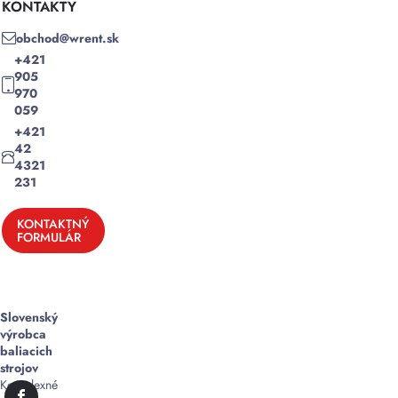
KONTAKTY
obchod@wrent.sk
+421
905
970
059
+421
42
4321
231
KONTAKTNÝ
FORMULÁR
Slovenský
výrobca
baliacich
strojov
Komplexné