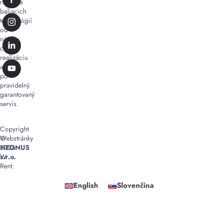
riešenia
baliacich
technológií
od
návrhu,
cez
realizáciu
až
po
pravidelný
garantovaný
servis.
Copyright
©
Webstránky
2026
NEONUS
W
s.r.o.
Rent.
English
Slovenčina