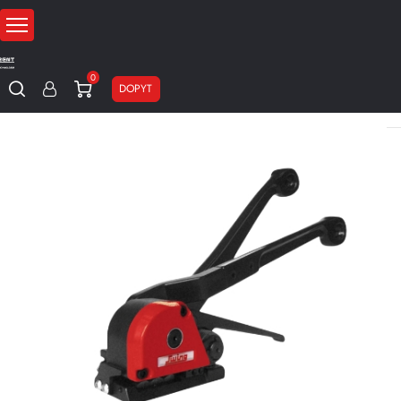
0
DOPYT
Domov
Páskovacie stroje
Ručné páskovače