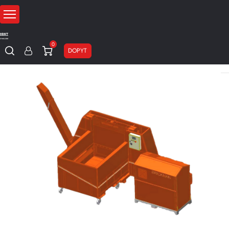
0
DOPYT
Domov
Stroje na recykláciu baliaceho materiálu
Briketovacie lisy