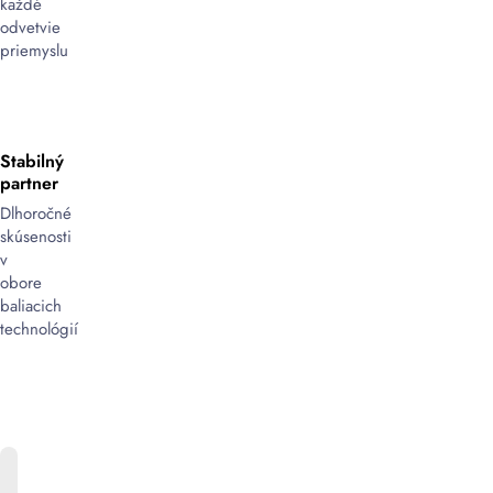
každé
odvetvie
priemyslu
Stabilný
partner
Dlhoročné
skúsenosti
v
obore
baliacich
technológií
ONLINE