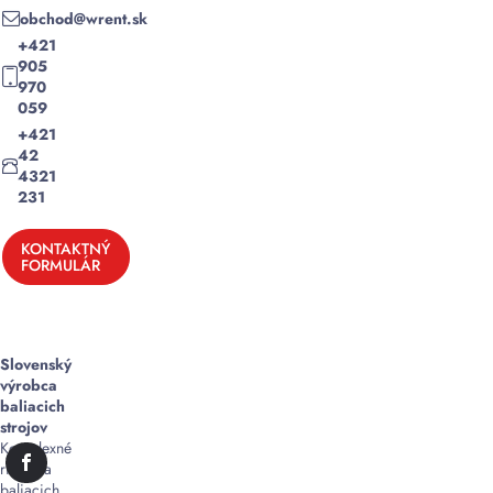
obchod@wrent.sk
+421
905
970
059
+421
42
4321
231
KONTAKTNÝ
FORMULÁR
Slovenský
výrobca
baliacich
strojov
Komplexné
riešenia
baliacich