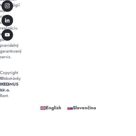
technológií
od
návrhu,
cez
realizáciu
až
po
pravidelný
garantovaný
servis.
Copyright
©
Webstránky
2026
NEONUS
W
s.r.o.
Rent.
English
Slovenčina