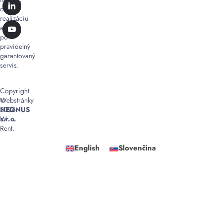
cez
realizáciu
až
po
pravidelný
garantovaný
servis.
Copyright
©
Webstránky
2026
NEONUS
W
s.r.o.
Rent.
English
Slovenčina