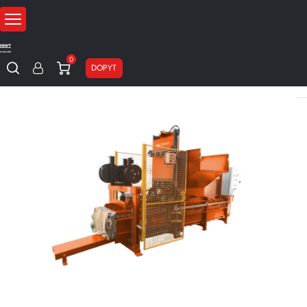
0
DOPYT
Domov
Stroje na recykláciu baliaceho materiálu
Paketovacie lisy