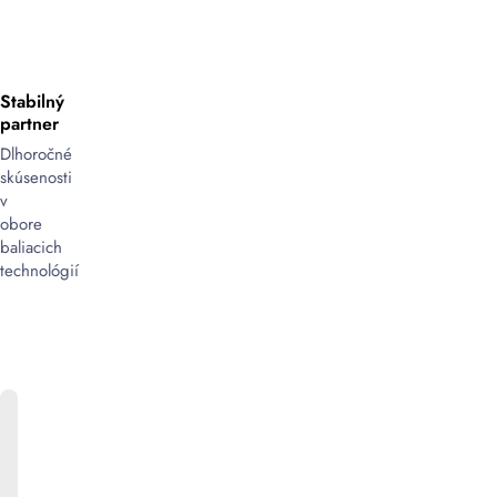
Stabilný
partner
Dlhoročné
skúsenosti
v
obore
baliacich
technológií
ONLINE
KATALÓG
Bližšie