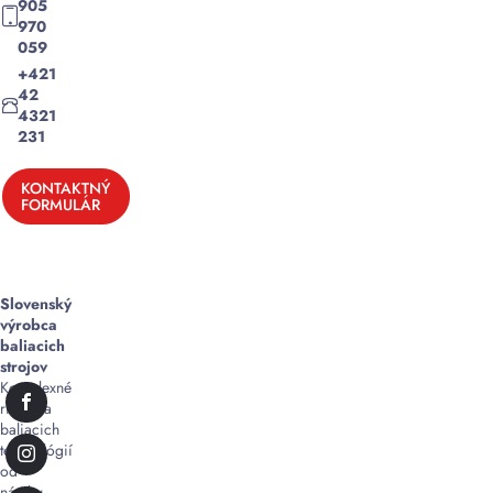
905
970
059
+421
42
4321
231
KONTAKTNÝ
FORMULÁR
Slovenský
výrobca
baliacich
strojov
Komplexné
riešenia
baliacich
technológií
od
návrhu,