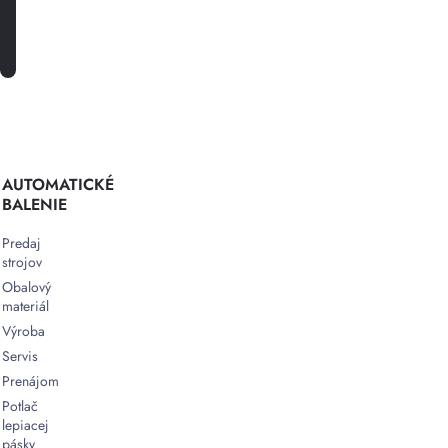
PRIHLÁSTE SA K ODBERU
AUTOMATICKÉ
BALENIE
Predaj
strojov
Obalový
materiál
Výroba
Servis
Prenájom
Potlač
lepiacej
pásky