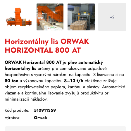
+2
Horizontálny lis ORWAK
HORIZONTAL 800 AT
ORWAK Horizontal 800 AT
je
plne automatický
horizontálny lis
určený pre centralizované odpadové
hospodárstvo s vysokými nárokmi na kapacitu. S lisovacou silou
80 ton
a výkonovou kapacitou
8–13 t/h
efektívne znižuje
objem recyklovateľného papiera, kartónu a plastov. Automatické
viazanie a kontinuálne lisovanie zvyšujú produktivitu pri
minimalizácii nákladov.
Kód produktu:
510911359
Výrobca:
Orwak