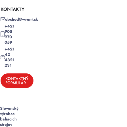
KONTAKTY
obchod@wrent.sk
+421
905
970
059
+421
42
4321
231
KONTAKTNÝ
FORMULÁR
Slovenský
výrobca
baliacich
strojov