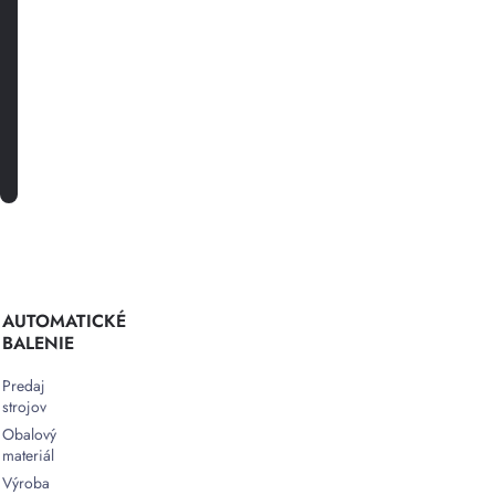
a
špeciálnych
akciách.
PRIHLÁSTE SA K ODBERU
AUTOMATICKÉ
BALENIE
Predaj
strojov
Obalový
materiál
Výroba