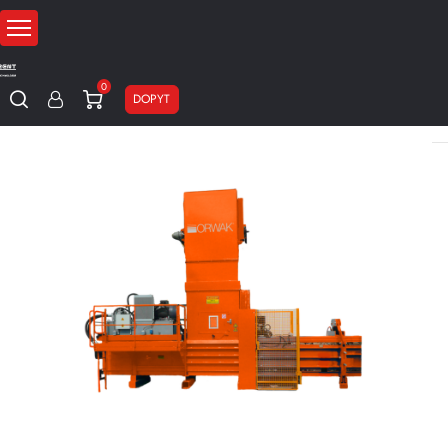
0
DOPYT
Domov
Stroje na recykláciu baliaceho materiálu
Paketovacie lisy