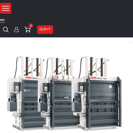
0
DOPYT
Domov
Stroje na recykláciu baliaceho materiálu
Paketovacie lisy