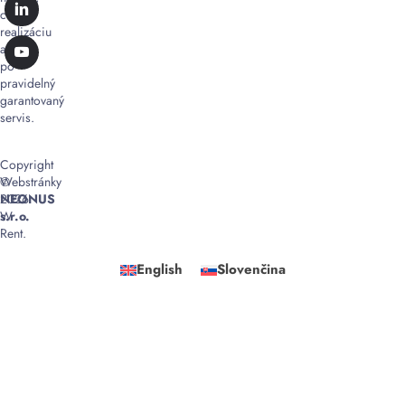
cez
realizáciu
až
po
pravidelný
garantovaný
servis.
Copyright
©
Webstránky
2026
NEONUS
W
s.r.o.
Rent.
English
Slovenčina