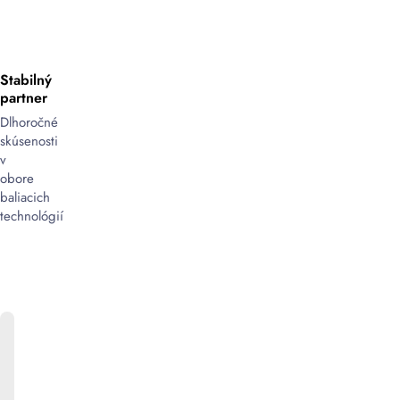
Stabilný
partner
Dlhoročné
skúsenosti
v
obore
baliacich
technológií
ONLINE
KATALÓG
Bližšie