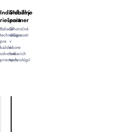
Individuálne
Stabilný
riešenia
partner
Baliace
Dlhoročné
technológie
skúsenosti
pre
v
každé
obore
odvetvie
baliacich
priemyslu
technológií
ONLINE
O
KATALÓG
NOVÝCH
PRODUKTOCH