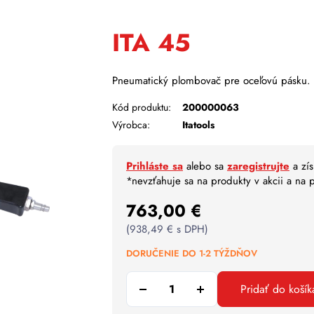
ITA 45
Pneumatický plombovač pre oceľovú pásku.
Kód produktu:
200000063
Výrobca:
Itatools
Prihláste sa
alebo sa
zaregistrujte
a zís
*nevzťahuje sa na produkty v akcii a na
763,00
€
(
938,49
€
s DPH)
DORUČENIE DO 1-2 TÝŽDŇOV
Pridať do košík