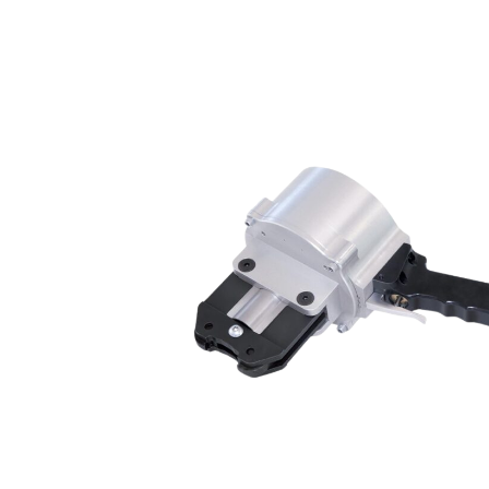
Domov
Páskovacie
stroje
Pneumatické
páskovače