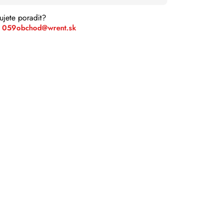
ujete poradit?
 059
obchod@wrent.sk