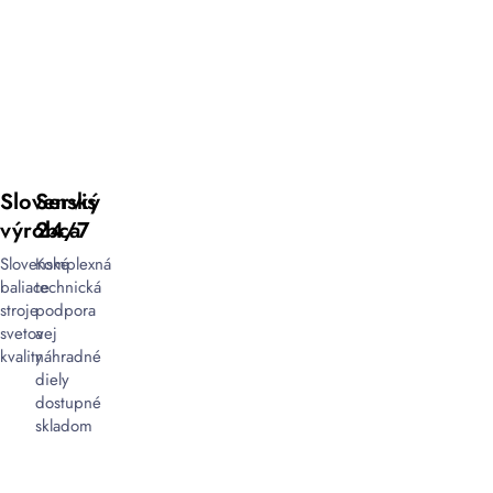
Slovenský
Servis
výrobca
24/7
Slovenské
Komplexná
baliace
technická
stroje
podpora
svetovej
a
kvality
náhradné
diely
dostupné
skladom