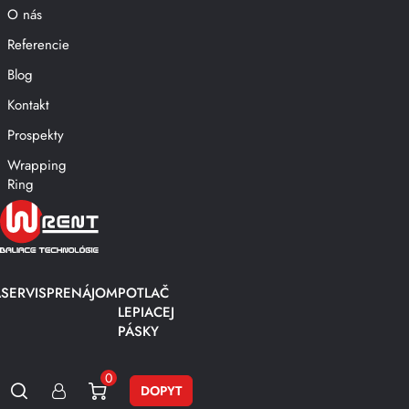
O nás
Referencie
Blog
Kontakt
Prospekty
Wrapping
Ring
A
SERVIS
PRENÁJOM
POTLAČ
LEPIACEJ
PÁSKY
0
DOPYT