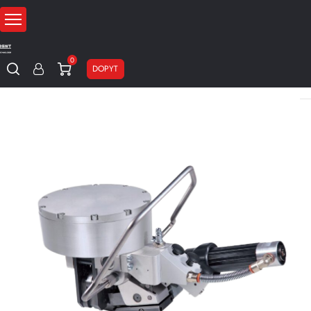
0
DOPYT
Domov
Páskovacie stroje
Pneumatické páskovače