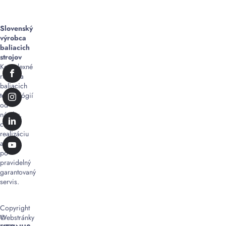
Slovenský
výrobca
baliacich
strojov
Komplexné
riešenia
baliacich
technológií
od
návrhu,
cez
realizáciu
až
po
pravidelný
garantovaný
servis.
Copyright
©
Webstránky