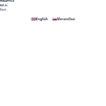
2026
NEONUS
W
s.r.o.
Rent.
English
Slovenčina