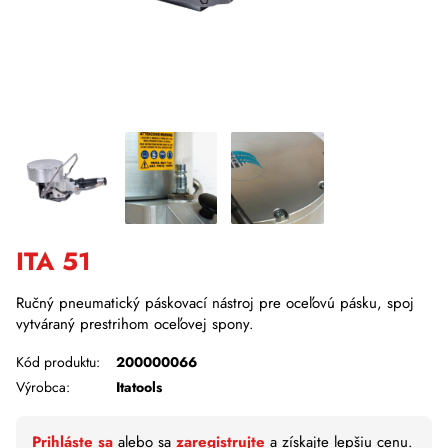
ITA 51
Ručný pneumatický páskovací nástroj pre oceľovú pásku, spoj
vytváraný prestrihom oceľovej spony.
Kód produktu:
200000066
Výrobca:
Itatools
Prihláste sa
alebo sa
zaregistrujte
a získajte lepšiu cenu.