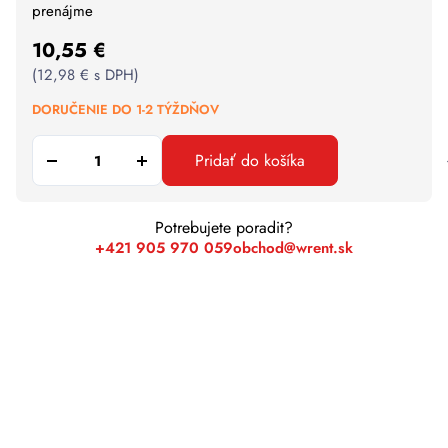
prenájme
10,55
€
(
12,98
€
s DPH)
DORUČENIE DO 1-2 TÝŽDŇOV
Pridať do košíka
Potrebujete poradit?
+421 905 970 059
obchod@wrent.sk