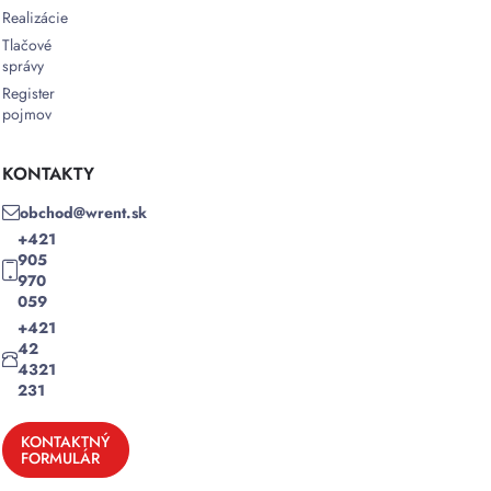
Realizácie
Tlačové
správy
Register
pojmov
KONTAKTY
obchod@wrent.sk
+421
905
970
059
+421
42
4321
231
KONTAKTNÝ
FORMULÁR