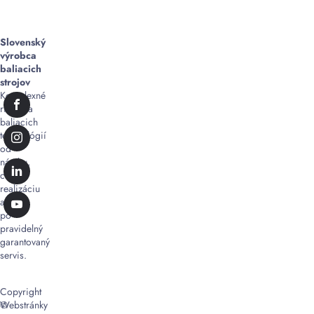
Slovenský
výrobca
baliacich
strojov
Komplexné
riešenia
baliacich
technológií
od
návrhu,
cez
realizáciu
až
po
pravidelný
garantovaný
servis.
Copyright
©
Webstránky