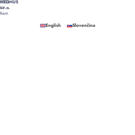
2026
NEONUS
W
s.r.o.
Rent.
English
Slovenčina