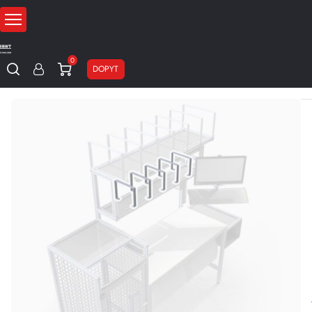
0
DOPYT
Domov
Baliace stroje
Baliace pracoviská