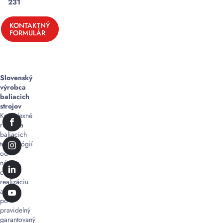
231
KONTAKTNÝ
FORMULÁR
Slovenský
výrobca
baliacich
strojov
Komplexné
riešenia
baliacich
technológií
od
návrhu,
cez
realizáciu
až
po
pravidelný
garantovaný