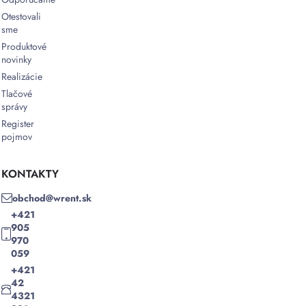
Otestovali
sme
Produktové
novinky
Realizácie
Tlačové
správy
Register
pojmov
KONTAKTY
obchod@wrent.sk
+421
905
970
059
+421
42
4321