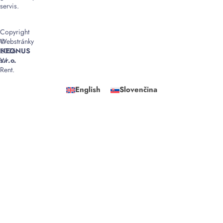
servis.
Copyright
©
Webstránky
2026
NEONUS
W
s.r.o.
Rent.
English
Slovenčina