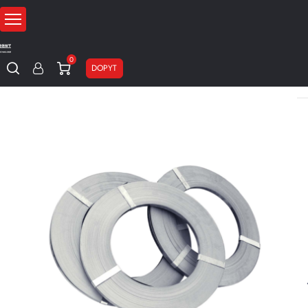
0
DOPYT
Domov
Obalové materiály
Viazacie pásky
Oceľové pásky