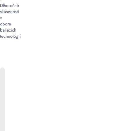
Dlhoročné
skúsenosti
v
obore
baliacich
technológií
ONLINE
KATALÓG
Bližšie
informácie
k
produktom
ako
aj
informácie