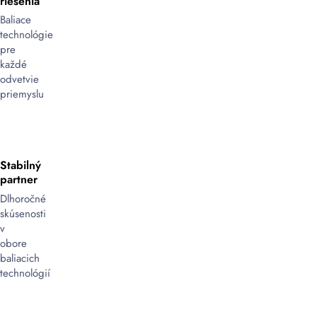
riešenia
Baliace
technológie
pre
každé
odvetvie
priemyslu
Stabilný
partner
Dlhoročné
skúsenosti
v
obore
baliacich
technológií