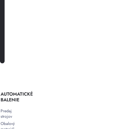
o
novinkách
a
špeciálnych
akciách.
PRIHLÁSTE SA K ODBERU
AUTOMATICKÉ
BALENIE
Predaj
strojov
Obalový
materiál