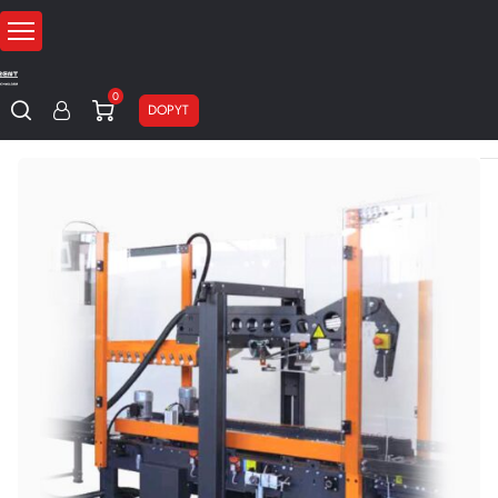
0
DOPYT
Domov
Zalepovanie
Automatické zalepovacie stroje