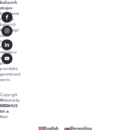
baliacich
strojov
Komplexné
riešenia
baliacich
technológií
od
návrhu,
cez
realizáciu
až
po
pravidelný
garantovaný
servis.
Copyright
©
Webstránky
2026
NEONUS
W
s.r.o.
Rent.
English
Slovenčina