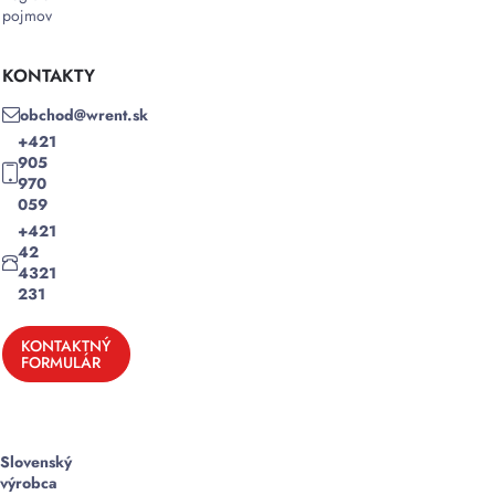
pojmov
KONTAKTY
obchod@wrent.sk
+421
905
970
059
+421
42
4321
231
KONTAKTNÝ
FORMULÁR
Slovenský
výrobca