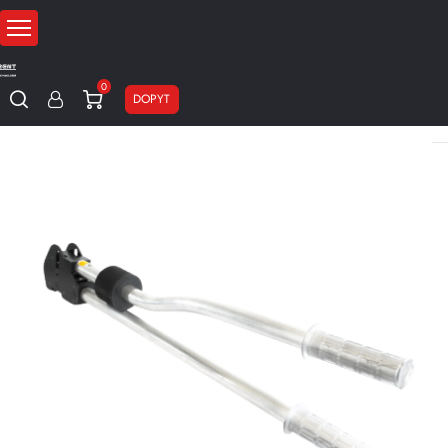
0
DOPYT
Domov
Páskovacie stroje
Ručné páskovače