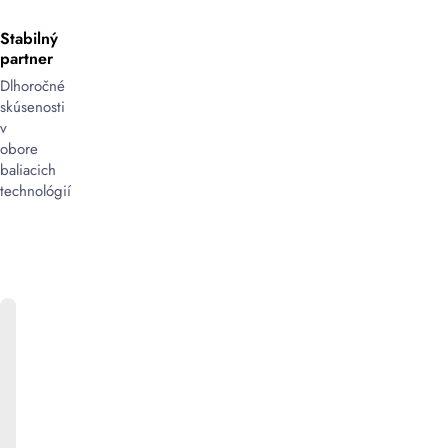
Stabilný
partner
Dlhoročné
skúsenosti
v
obore
baliacich
technológií
ONLINE
KATALÓG
Bližšie
informácie
k