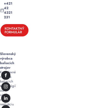
+421
42
4321
231
KONTAKTNÝ
FORMULÁR
Slovenský
výrobca
baliacich
strojov
Komplexné
riešenia
baliacich
technológií
od
návrhu,
cez
realizáciu