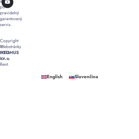
až
po
pravidelný
garantovaný
servis.
Copyright
©
Webstránky
2026
NEONUS
W
s.r.o.
Rent.
English
Slovenčina