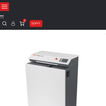
0
DOPYT
Domov
Stroje na recykláciu baliaceho materiálu
Skartovače