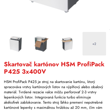
+2
Skartovač kartónov HSM ProfiPack
P425 3x400V
HSM ProfiPack P425 je stroj na skartovanie kartónu, ktorý
spracováva vrstvy kartónových listov na výplňový alebo obalový
materiál. Tvrdené rezacie valce môžu perforovať 2-3 vrstvy
lepenkových listov. Integrovaná funkcia turbo eliminuje
akékoľvek zablokovanie. Tento stroj ľahko premení nepotrebné
kartónové lepenky s maximálnou hrúbkou až 20 mm, čím vám