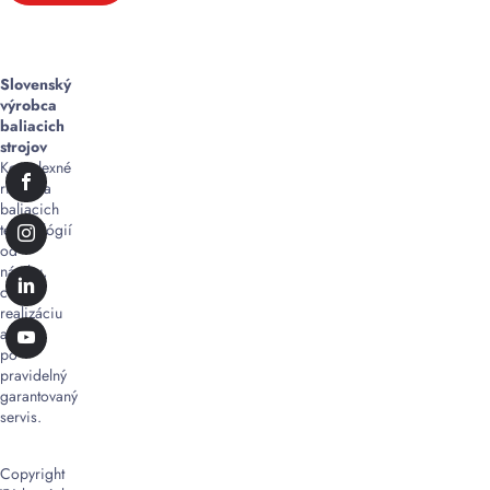
Slovenský
výrobca
baliacich
strojov
Komplexné
riešenia
baliacich
technológií
od
návrhu,
cez
realizáciu
až
po
pravidelný
garantovaný
servis.
Copyright