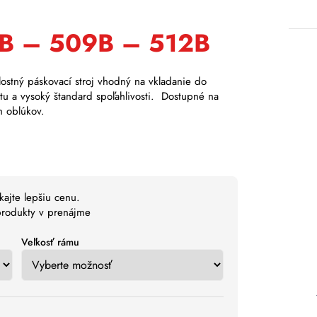
5B – 509B – 512B
ostný páskovací stroj vhodný na vkladanie do
vitu a vysoký štandard spoľahlivosti. Dostupné na
h oblúkov.
kajte lepšiu cenu.
 produkty v prenájme
Veľkosť rámu