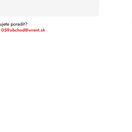
ujete poradit?
 059
obchod@wrent.sk