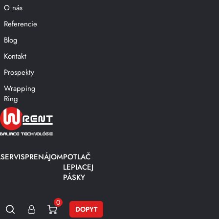
O nás
Referencie
Blog
Kontakt
Prospekty
Wrapping
Ring
A
SERVIS
PRENÁJOM
POTLAČ
LEPIACEJ
PÁSKY
0
DOPYT