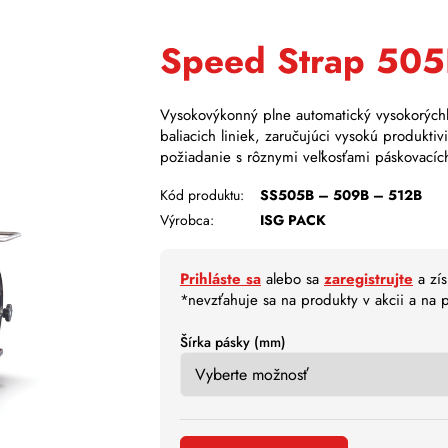
Speed Strap 50
Vysokovýkonný plne automatický vysokorýchl
baliacich liniek, zaručujúci vysokú produkti
požiadanie s rôznymi veľkosťami páskovacíc
Kód produktu:
SS505B – 509B – 512B
Výrobca:
ISG PACK
Prihláste sa
alebo sa
zaregistrujte
a zís
*nevzťahuje sa na produkty v akcii a na
Šírka pásky (mm)