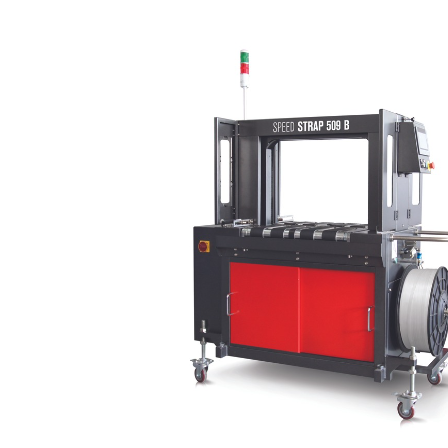
Domov
Páskovacie
stroje
Páskovanie
balíkov
Automatické
páskovanie
balíkov