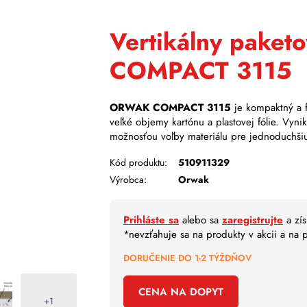
Vertikálny paket
COMPACT 3115
ORWAK COMPACT 3115
je kompaktný a f
veľké objemy kartónu a plastovej fólie. Vyni
možnosťou voľby materiálu pre jednoduchši
Kód produktu:
510911329
Výrobca:
Orwak
Prihláste sa
alebo sa
zaregistrujte
a zís
*nevzťahuje sa na produkty v akcii a na
DORUČENIE DO 1-2 TÝŽDŇOV
CENA NA DOPYT
+1