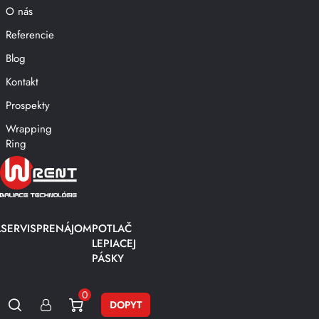
O nás
Referencie
Blog
Kontakt
Prospekty
Wrapping
Ring
A
SERVIS
PRENÁJOM
POTLAČ
LEPIACEJ
PÁSKY
0
DOPYT