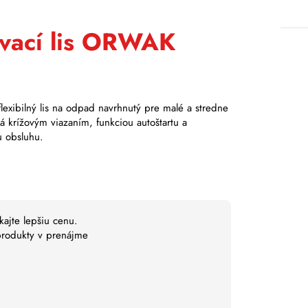
ovací lis ORWAK
lexibilný lis na odpad navrhnutý pre malé a stredne
ká krížovým viazaním, funkciou autoštartu a
u obsluhu.
kajte lepšiu cenu.
 produkty v prenájme