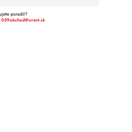
ujete poradit?
 059
obchod@wrent.sk