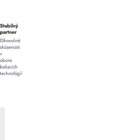
Stabilný
partner
Dlhoročné
skúsenosti
v
obore
baliacich
technológií
ONLINE
KATALÓG
Bližšie