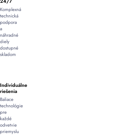
24/7
Komplexná
technická
podpora
a
náhradné
diely
dostupné
skladom
Individuálne
riešenia
Baliace
technológie
pre
každé
odvetvie
priemyslu