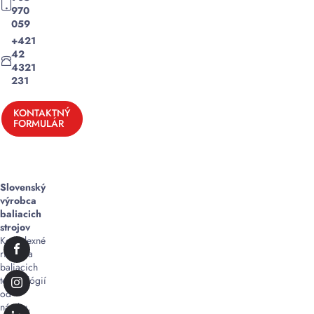
970
059
+421
42
4321
231
KONTAKTNÝ
FORMULÁR
Slovenský
výrobca
baliacich
strojov
Komplexné
riešenia
baliacich
technológií
od
návrhu,