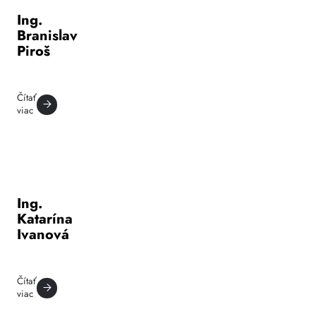
Ing.
Branislav
Piroš
Čítať
viac
Ing.
Katarína
Ivanová
Čítať
viac