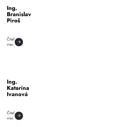
Ing.
Branislav
Piroš
Čítať
viac
Ing.
Katarína
Ivanová
Čítať
viac