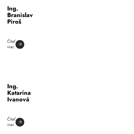
Ing.
Branislav
Piroš
Čítať
viac
Ing.
Katarína
Ivanová
Čítať
viac