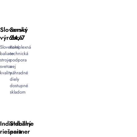
Slovenský
Servis
výrobca
24/7
Slovenské
Komplexná
baliace
technická
stroje
podpora
svetovej
a
kvality
náhradné
diely
dostupné
skladom
Individuálne
Stabilný
riešenia
partner