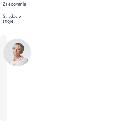
Zalepovanie
Skladacie
stroje
Máte
dotaz?
+421
905
970
059
obchod@wrent.sk
Domov
Produkty so
značkou