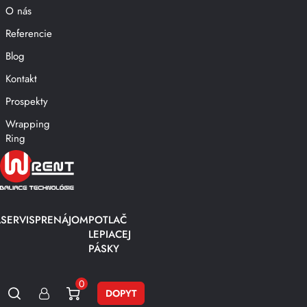
O nás
Referencie
Blog
Kontakt
Prospekty
Wrapping
Ring
A
SERVIS
PRENÁJOM
POTLAČ
LEPIACEJ
PÁSKY
0
DOPYT