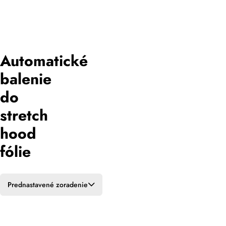
“Automatické
balenie do
stretch hood
fólie”
Automatické
balenie
do
stretch
hood
fólie
Prednastavené zoradenie