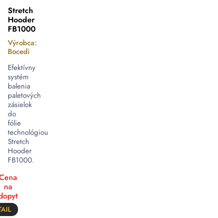
Stretch
Hooder
FB1000
Výrobca:
Bocedi
Efektívny
systém
balenia
paletových
zásielok
do
fólie
technológiou
Stretch
Hooder
FB1000.
Cena
na
dopyt
AIL