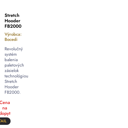
Stretch
Hooder
FB2000
Výrobca:
Bocedi
Revolučný
systém
balenia
paletových
zásielok
technológiou
Stretch
Hooder
FB2000.
Cena
na
dopyt
AIL