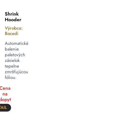
Shrink
Hooder
Výrobca:
Bocedi
Automatické
balenie
paletových
zásielok
tepelne
zmršťujúcou
fóliou.
Cena
na
dopyt
AIL