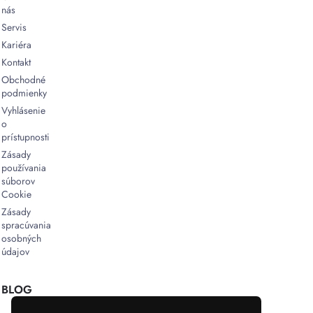
nás
Servis
Kariéra
Kontakt
Obchodné
podmienky
Vyhlásenie
o
prístupnosti
Zásady
používania
súborov
Cookie
Zásady
spracúvania
osobných
údajov
BLOG