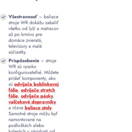
Všestrannosť
– baliace
stroje WR dokážu zabaliť
všetko od lyží a matracov
až po krmivo pre
domáce zvieratá,
televízory a malé
súčiastky.
Prispôsobenie
– stroje
WR sú vysoko
konfigurovateľné. Môžete
pridať komponenty, ako
sú
odvíjače bublinkovej
fólie
,
odvíjače stretch
fólie
,
odvíjače pásky
,
valčekové dopravníky
a rôzne
baliace stoly
.
Samotné stroje môžu byť
namontované na
podložkách alebo
kolesách v závislosti od