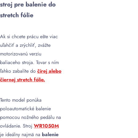
stroj pre balenie do
stretch fólie
Ak si chcete prácu ešte viac
uľahčiť a zrýchliť, zvážte
motorizovanú verziu
baliaceho stroja. Tovar s ním
ľahko zabalíte do
čírej alebo
čiernej stretch fólie.
Tento model ponúka
poloautomatické balenie
pomocou nožného pedálu na
ovládanie. Stroj
WR1050M
je ideálny najmä na
balenie