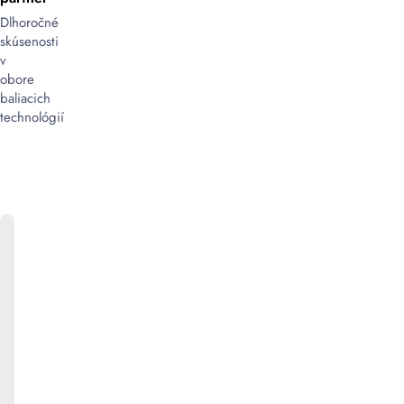
Dlhoročné
skúsenosti
v
obore
baliacich
technológií
ONLINE
KATALÓG
Bližšie
informácie
k
produktom
ako
aj