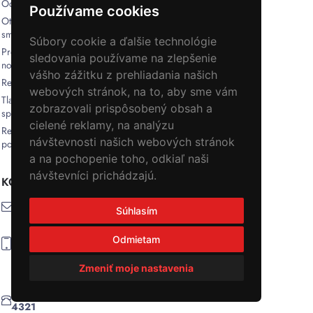
Odporúčame
Používame cookies
Otestovali
sme
Súbory cookie a ďalšie technológie
Produktové
sledovania používame na zlepšenie
novinky
vášho zážitku z prehliadania našich
Realizácie
webových stránok, na to, aby sme vám
Tlačové
zobrazovali prispôsobený obsah a
správy
cielené reklamy, na analýzu
Register
návštevnosti našich webových stránok
pojmov
a na pochopenie toho, odkiaľ naši
návštevníci prichádzajú.
KONTAKTY
obchod@wrent.sk
Súhlasím
+421
905
Odmietam
970
059
Zmeniť moje nastavenia
+421
42
4321