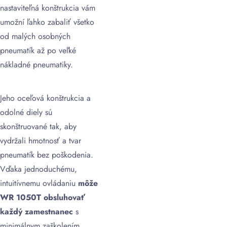
nastaviteľná konštrukcia vám
umožní ľahko zabaliť všetko
od malých osobných
pneumatík až po veľké
nákladné pneumatiky.
Jeho
oceľová konštrukcia a
odolné diely sú
skonštruované tak, aby
vydržali hmotnosť a tvar
pneumatík bez poškodenia.
Vďaka jednoduchému,
intuitívnemu ovládaniu
môže
WR 1050T obsluhovať
každý zamestnanec
s
minimálnym zaškolením.