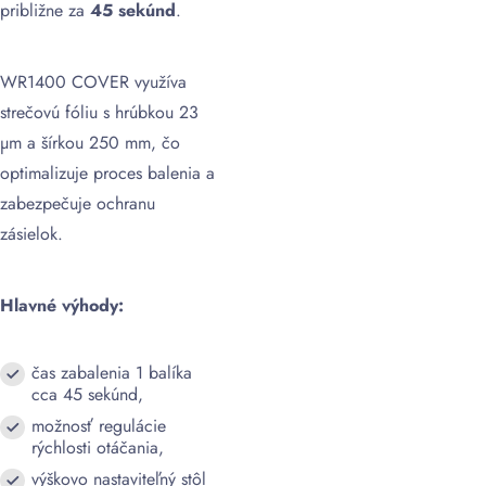
približne za
45 sekúnd
.
WR1400 COVER využíva
strečovú fóliu s hrúbkou 23
µm a šírkou 250 mm, čo
optimalizuje proces balenia a
zabezpečuje ochranu
zásielok.
Hlavné výhody:
čas zabalenia 1 balíka
cca 45 sekúnd,
možnosť regulácie
rýchlosti otáčania,
výškovo nastaviteľný stôl